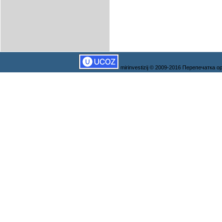
mirinvestizij © 2009-2016 Перепечатка