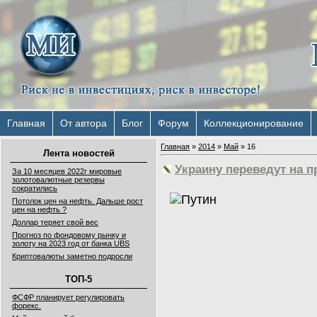
Главная
От автора
Блог
Форум
Коллекционирование
Главная
»
2014
»
Май
»
16
Лента новостей
Украину переведут на п
За 10 месяцев 2022г мировые
золотовалютные резервы
сократились
Потолок цен на нефть. Дальше рост
цен на нефть ?
Доллар теряет свой вес
Прогноз по фондовому рынку и
золоту на 2023 год от банка UBS
Криптовалюты заметно подросли
ТОП-5
ФСФР планирует регулировать
форекс.