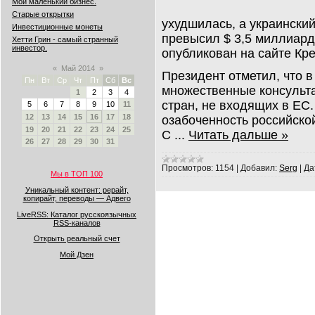
Мой маленький бизнес.
Старые открытки
ухудшилась, а украинский
Инвестиционные монеты
превысил $ 3,5 миллиар
Хетти Грин - самый странный
инвестор.
опубликован на сайте Кр
«
Май 2014
»
Президент отметил, что 
Пн
Вт
Ср
Чт
Пт
Сб
Вс
множественные консульт
1
2
3
4
стран, не входящих в ЕС
5
6
7
8
9
10
11
12
13
14
15
16
17
18
озабоченность российско
19
20
21
22
23
24
25
С
...
Читать дальше »
26
27
28
29
30
31
Просмотров:
1154
|
Добавил:
Serg
|
Да
Мы в ТОП 100
Уникальный контент: рерайт,
копирайт, переводы — Адвего
LiveRSS: Каталог русскоязычных
RSS-каналов
Открыть реальный счет
Мой Дзен