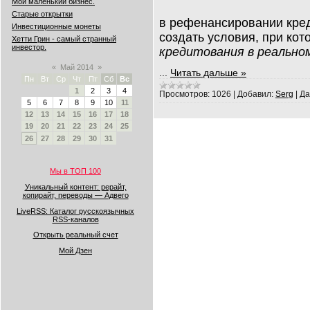
Мой маленький бизнес.
Старые открытки
в рефенансировании кред
Инвестиционные монеты
создать условия, при кот
Хетти Грин - самый странный
инвестор.
кредитования в реально
«
Май 2014
»
...
Читать дальше »
Пн
Вт
Ср
Чт
Пт
Сб
Вс
1
2
3
4
Просмотров:
1026
|
Добавил:
Serg
|
Да
5
6
7
8
9
10
11
12
13
14
15
16
17
18
19
20
21
22
23
24
25
26
27
28
29
30
31
Мы в ТОП 100
Уникальный контент: рерайт,
копирайт, переводы — Адвего
LiveRSS: Каталог русскоязычных
RSS-каналов
Открыть реальный счет
Мой Дзен