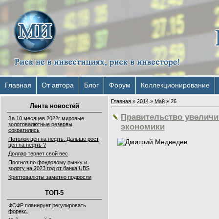
Главная
От автора
Блог
Форум
Коллекционирование
Главная
»
2014
»
Май
»
26
Лента новостей
Правительство увеличи
За 10 месяцев 2022г мировые
золотовалютные резервы
экономики
сократились
Потолок цен на нефть. Дальше рост
цен на нефть ?
Доллар теряет свой вес
Прогноз по фондовому рынку и
золоту на 2023 год от банка UBS
Криптовалюты заметно подросли
ТОП-5
ФСФР планирует регулировать
форекс.