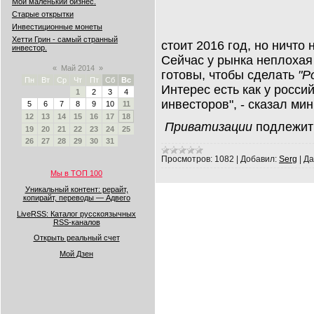
Мой маленький бизнес.
Старые открытки
Инвестиционные монеты
Хетти Грин - самый странный
стоит 2016 год, но ничто
инвестор.
Сейчас у рынка неплохая
«
Май 2014
»
готовы, чтобы сделать
"Р
Пн
Вт
Ср
Чт
Пт
Сб
Вс
Интерес есть как у россий
1
2
3
4
инвесторов", - сказал мин
5
6
7
8
9
10
11
12
13
14
15
16
17
18
Приватизации
подлежит
19
20
21
22
23
24
25
26
27
28
29
30
31
Просмотров:
1082
|
Добавил:
Serg
|
Да
Мы в ТОП 100
Уникальный контент: рерайт,
копирайт, переводы — Адвего
LiveRSS: Каталог русскоязычных
RSS-каналов
Открыть реальный счет
Мой Дзен