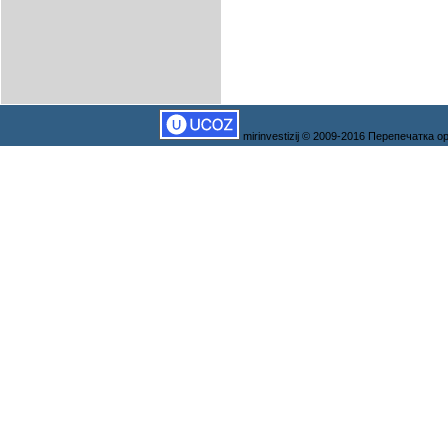
mirinvestizij © 2009-2016 Перепечатка