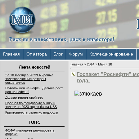
Главная
От автора
Блог
Форум
Коллекционирование
Главная
»
2014
»
Май
»
18
Лента новостей
Госпакет "Роснефти" м
За 10 месяцев 2022г мировые
золотовалютные резервы
года.
сократились
Потолок цен на нефть. Дальше рост
цен на нефть ?
Доллар теряет свой вес
Прогноз по фондовому рынку и
золоту на 2023 год от банка UBS
Криптовалюты заметно подросли
ТОП-5
ФСФР планирует регулировать
форекс.