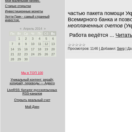
Мой маленький бизнес.
Старые открытки
Инвестиционные монеты
частью пакета помощи Ук
Хетти Грин - самый странный
Всемирного банка и позв
инвестор.
неоплаченных счетов
(Ук
«
Апрель 2014
»
Пн
Вт
Ср
Чт
Пт
Сб
Вс
Работа ведётся
...
Читат
1
2
3
4
5
6
7
8
9
10
11
12
13
Просмотров:
1146
|
Добавил:
Serg
|
Да
14
15
16
17
18
19
20
21
22
23
24
25
26
27
28
29
30
Мы в ТОП 100
Уникальный контент: рерайт,
копирайт, переводы — Адвего
LiveRSS: Каталог русскоязычных
RSS-каналов
Открыть реальный счет
Мой Дзен