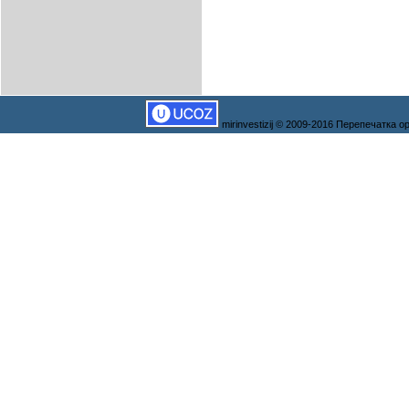
mirinvestizij © 2009-2016 Перепечатка