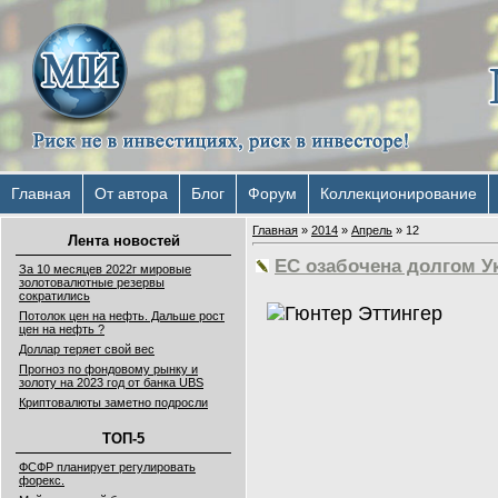
Главная
От автора
Блог
Форум
Коллекционирование
Главная
»
2014
»
Апрель
»
12
Лента новостей
ЕС озабочена долгом Ук
За 10 месяцев 2022г мировые
золотовалютные резервы
сократились
Потолок цен на нефть. Дальше рост
цен на нефть ?
Доллар теряет свой вес
Прогноз по фондовому рынку и
золоту на 2023 год от банка UBS
Криптовалюты заметно подросли
ТОП-5
ФСФР планирует регулировать
форекс.