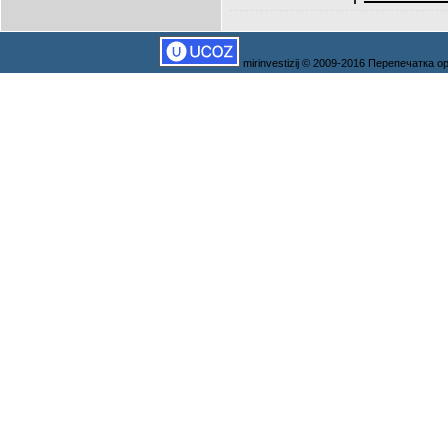
mirinvestizij © 2009-2016 Перепечатка