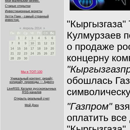
Мой маленький бизнес.
Старые открытки
Инвестиционные монеты
Хетти Грин - самый странный
инвестор.
"Кыргызгаза"
«
Апрель 2014
»
Кулмурзаев п
Пн
Вт
Ср
Чт
Пт
Сб
Вс
1
2
3
4
5
6
о продаже ро
7
8
9
10
11
12
13
14
15
16
17
18
19
20
21
22
23
24
25
26
27
концерну ком
28
29
30
"Кыргызгазп
Мы в ТОП 100
обошлась Газ
Уникальный контент: рерайт,
копирайт, переводы — Адвего
символическу
LiveRSS: Каталог русскоязычных
RSS-каналов
Открыть реальный счет
"Газпром"
взя
Мой Дзен
оплатить все
"Кыргызгаза",