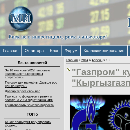
Главная
От автора
Блог
Форум
Коллекционирование
Главная
»
2014
»
Апрель
»
10
Лента новостей
"Газпром" к
За 10 месяцев 2022г мировые
золотовалютные резервы
сократились
"Кыргызгазп
Потолок цен на нефть. Дальше рост
цен на нефть ?
Доллар теряет свой вес
Прогноз по фондовому рынку и
золоту на 2023 год от банка UBS
Криптовалюты заметно подросли
ТОП-5
ФСФР планирует регулировать
форекс.