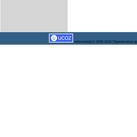
mirinvestizij © 2009-2016 Перепечатка