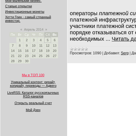
Мой маленький бизнес.
Старые открытки
Инвестиционные монеты
операторы
платежной с
Хетти Грин - самый странный
платежной инфраструктур
инвестор.
участники платежной сис
«
Апрель 2014
»
порядке отказываться от 
Пн
Вт
Ср
Чт
Пт
Сб
Вс
необходимых
...
Читать д
1
2
3
4
5
6
7
8
9
10
11
12
13
14
15
16
17
18
19
20
Просмотров:
1090
|
Добавил:
Serg
|
Да
21
22
23
24
25
26
27
28
29
30
Мы в ТОП 100
Уникальный контент: рерайт,
копирайт, переводы — Адвего
LiveRSS: Каталог русскоязычных
RSS-каналов
Открыть реальный счет
Мой Дзен