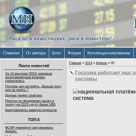
Главная
От автора
Блог
Форум
Коллекционирование
Главная
»
2014
»
Апрель
»
05
Лента новостей
Госдума работает над 
За 10 месяцев 2022г мировые
золотовалютные резервы
системы
сократились
Потолок цен на нефть. Дальше рост
цен на нефть ?
Доллар теряет свой вес
Прогноз по фондовому рынку и
золоту на 2023 год от банка UBS
Криптовалюты заметно подросли
ТОП-5
ФСФР планирует регулировать
форекс.