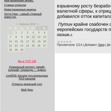
Мой маленький бизнес.
взрывному росту безрабо
Старые открытки
Инвестиционные монеты
валютной сферы, к отриц
Хетти Грин - самый странный
добавился отток капитала 
инвестор.
Путин
крайне озабочен 
«
Апрель 2014
»
Пн
Вт
Ср
Чт
Пт
Сб
Вс
европейских государств 
1
2
3
4
5
6
дальше »
7
8
9
10
11
12
13
14
15
16
17
18
19
20
Просмотров:
1114
|
Добавил:
Serg
|
Да
21
22
23
24
25
26
27
28
29
30
Мы в ТОП 100
Уникальный контент: рерайт,
копирайт, переводы — Адвего
LiveRSS: Каталог русскоязычных
RSS-каналов
Открыть реальный счет
Мой Дзен