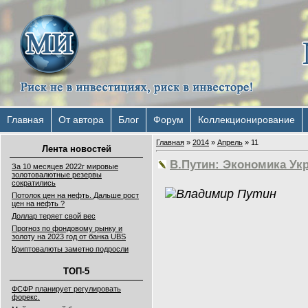
Главная
От автора
Блог
Форум
Коллекционирование
Главная
»
2014
»
Апрель
»
11
Лента новостей
В.Путин: Экономика Ук
За 10 месяцев 2022г мировые
золотовалютные резервы
сократились
Потолок цен на нефть. Дальше рост
цен на нефть ?
Доллар теряет свой вес
Прогноз по фондовому рынку и
золоту на 2023 год от банка UBS
Криптовалюты заметно подросли
ТОП-5
ФСФР планирует регулировать
форекс.