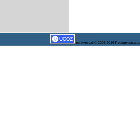
mirinvestizij © 2009-2016 Перепечатка