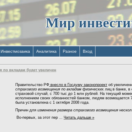
Мир инвест
Инвестмозаика
Аналитика
Разное
Вход
я по вкладам будет увеличен
Правительство РФ
внесло в Госдуму законопроект
об увеличен
страхового возмещения по вкладам
физических лиц в банке, в
страховой случай, с 700 тыс до 1 млн рублей. На текущий моме
исполнением своих обязанностей банком, людям возмещается 7
была установлена с 1 октября 2008 года.
Причин для
изменения размера страхового возмещения
нескол
Во-первых, за этот пер
...
Читать дальше »