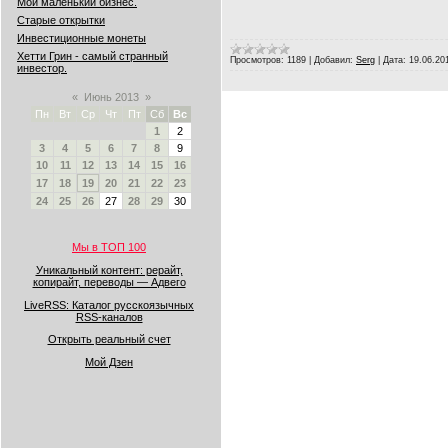
Мой маленький бизнес.
Старые открытки
Инвестиционные монеты
Хетти Грин - самый странный
Просмотров:
1189
|
Добавил:
Serg
|
Дата:
19.06.20
инвестор.
«
Июнь 2013
»
Пн
Вт
Ср
Чт
Пт
Сб
Вс
1
2
3
4
5
6
7
8
9
10
11
12
13
14
15
16
17
18
19
20
21
22
23
24
25
26
27
28
29
30
Мы в ТОП 100
Уникальный контент: рерайт,
копирайт, переводы — Адвего
LiveRSS: Каталог русскоязычных
RSS-каналов
Открыть реальный счет
Мой Дзен