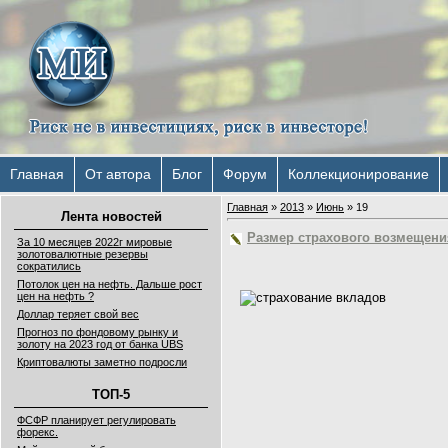
Главная
От автора
Блог
Форум
Коллекционирование
Главная
»
2013
»
Июнь
»
19
Лента новостей
Размер страхового возмещени
За 10 месяцев 2022г мировые
золотовалютные резервы
сократились
Потолок цен на нефть. Дальше рост
цен на нефть ?
Доллар теряет свой вес
Прогноз по фондовому рынку и
золоту на 2023 год от банка UBS
Криптовалюты заметно подросли
ТОП-5
ФСФР планирует регулировать
форекс.