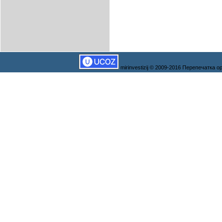
mirinvestizij © 2009-2016 Перепечатка