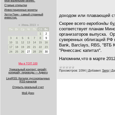
Мой маленький бизнес.
Старые открытки
Инвестиционные монеты
доходом или плавающей ст
Хетти Грин - самый странный
инвестор.
Скорее всего
евробонды
бу
«
Июнь 2013
»
соответствует планам Мин
Пн
Вт
Ср
Чт
Пт
Сб
Вс
организаторов выпуска. О
1
2
3
4
5
6
7
8
9
суверенных облигаций РФ 
10
11
12
13
14
15
16
Bank, Barclays, RBS, "ВТБ 
17
18
19
20
21
22
23
"Ренессанс капитал".
24
25
26
27
28
29
30
Напомним,что в марте 2012
Мы в ТОП 100
Уникальный контент: рерайт,
Просмотров:
1094
|
Добавил:
Serg
|
Да
копирайт, переводы — Адвего
LiveRSS: Каталог русскоязычных
RSS-каналов
Открыть реальный счет
Мой Дзен