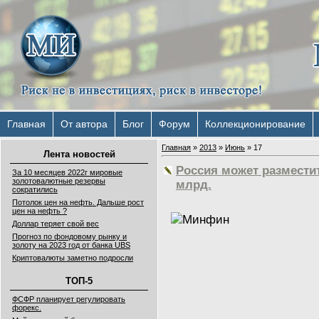
Главная
От автора
Блог
Форум
Коллекционирование
Главная
»
2013
»
Июнь
»
17
Лента новостей
Россия может размести
За 10 месяцев 2022г мировые
золотовалютные резервы
млрд.
сократились
Потолок цен на нефть. Дальше рост
цен на нефть ?
Доллар теряет свой вес
Прогноз по фондовому рынку и
золоту на 2023 год от банка UBS
Криптовалюты заметно подросли
ТОП-5
ФСФР планирует регулировать
форекс.