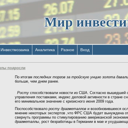
Мир инвест
Инвестмозаика
Аналитика
Разное
Вход
аллы подросли
По итогам
последних торгов за тройскую унцию золота давали
больше, чем днем ранее.
Росту
способствовали новости из США. Согласно вышедшей с
управления поставками, индекс деловой активности в стране сн
его минимальное значение с кризисного июня 2009 года.
Поспособствовало
росту драгметаллов
и возобновившееся ос
мнение некоторых экспертов ,что ФРС США будет вынуждена от
свернуть программы по стимулированию американской экономи
драгметаллы
, рост безработицы в Германии в мае и ухудшающ