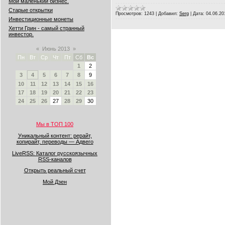
Мой маленький бизнес.
Старые открытки
Просмотров:
1243
|
Добавил:
Serg
|
Дата:
04.06.20
Инвестиционные монеты
Хетти Грин - самый странный
инвестор.
«
Июнь 2013
»
Пн
Вт
Ср
Чт
Пт
Сб
Вс
1
2
3
4
5
6
7
8
9
10
11
12
13
14
15
16
17
18
19
20
21
22
23
24
25
26
27
28
29
30
Мы в ТОП 100
Уникальный контент: рерайт,
копирайт, переводы — Адвего
LiveRSS: Каталог русскоязычных
RSS-каналов
Открыть реальный счет
Мой Дзен