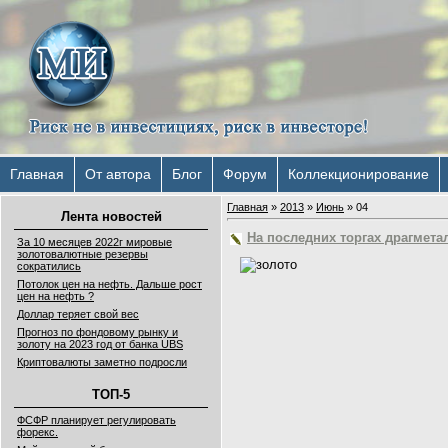
Главная
От автора
Блог
Форум
Коллекционирование
Главная
»
2013
»
Июнь
»
04
Лента новостей
На последних торгах драгмет
За 10 месяцев 2022г мировые
золотовалютные резервы
сократились
Потолок цен на нефть. Дальше рост
цен на нефть ?
Доллар теряет свой вес
Прогноз по фондовому рынку и
золоту на 2023 год от банка UBS
Криптовалюты заметно подросли
ТОП-5
ФСФР планирует регулировать
форекс.