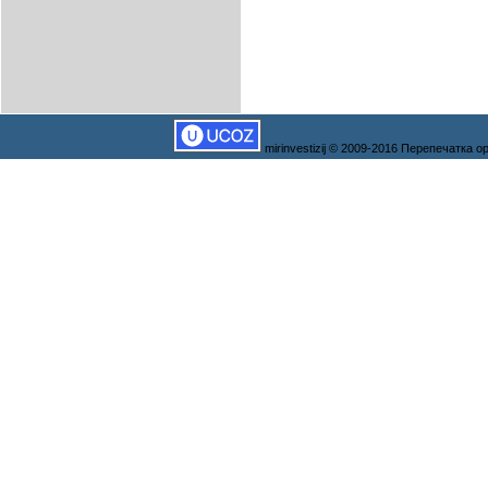
mirinvestizij © 2009-2016 Перепечатка