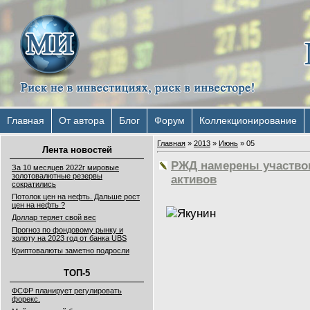
Главная
От автора
Блог
Форум
Коллекционирование
Главная
»
2013
»
Июнь
»
05
Лента новостей
РЖД намерены участвов
За 10 месяцев 2022г мировые
золотовалютные резервы
активов
сократились
Потолок цен на нефть. Дальше рост
цен на нефть ?
Доллар теряет свой вес
Прогноз по фондовому рынку и
золоту на 2023 год от банка UBS
Криптовалюты заметно подросли
ТОП-5
ФСФР планирует регулировать
форекс.