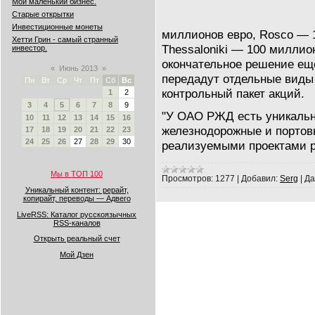
Мой маленький бизнес.
Старые открытки
Инвестиционные монеты
миллионов евро, Rosco — 
Хетти Грин - самый странный
Thessaloniki — 100 миллио
инвестор.
окончательное решение ещ
«
Июнь 2013
»
передадут отдельные виды
Пн
Вт
Ср
Чт
Пт
Сб
Вс
контрольный пакет акций.
1
2
3
4
5
6
7
8
9
"У ОАО РЖД есть уникальн
10
11
12
13
14
15
16
железнодорожные и портовы
17
18
19
20
21
22
23
24
25
26
27
28
29
30
реализуемыми проектами 
Мы в ТОП 100
Просмотров:
1277
|
Добавил:
Serg
|
Да
Уникальный контент: рерайт,
копирайт, переводы — Адвего
LiveRSS: Каталог русскоязычных
RSS-каналов
Открыть реальный счет
Мой Дзен