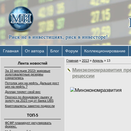
Главная
От автора
Блог
Форум
Коллекционирование
Главная
»
2013
»
Апрель
»
13
Лента новостей
Минэкономразвития пр
За 10 месяцев 2022г мировые
золотовалютные резервы
рецессии
сократились
Потолок цен на нефть. Дальше рост
цен на нефть ?
Доллар теряет свой вес
Прогноз по фондовому рынку и
золоту на 2023 год от банка UBS
Криптовалюты заметно подросли
ТОП-5
ФСФР планирует регулировать
форекс.