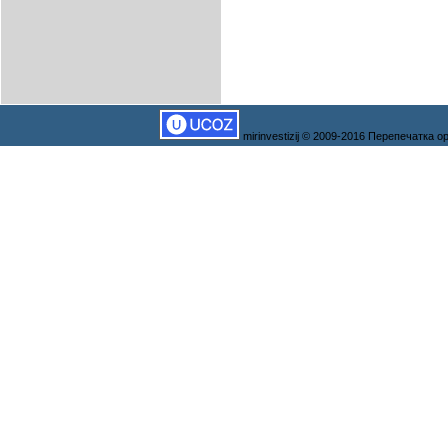
mirinvestizij © 2009-2016 Перепечатка