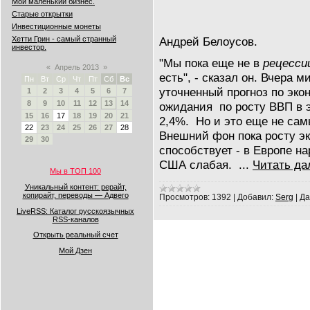
Мой маленький бизнес.
Старые открытки
Инвестиционные монеты
Андрей Белоусов.
Хетти Грин - самый странный
инвестор.
"Мы пока еще не в
рецесси
«
Апрель 2013
»
есть", - сказал он. Вчера 
Пн
Вт
Ср
Чт
Пт
Сб
Вс
уточненный прогноз по экон
1
2
3
4
5
6
7
8
9
10
11
12
13
14
ожидания по росту ВВП в э
15
16
17
18
19
20
21
2,4%. Но и это еще не са
22
23
24
25
26
27
28
Внешний фон пока росту эк
29
30
способствует - в Европе на
США слабая.
...
Читать да
Мы в ТОП 100
Уникальный контент: рерайт,
копирайт, переводы — Адвего
Просмотров:
1392
|
Добавил:
Serg
|
Да
LiveRSS: Каталог русскоязычных
RSS-каналов
Открыть реальный счет
Мой Дзен