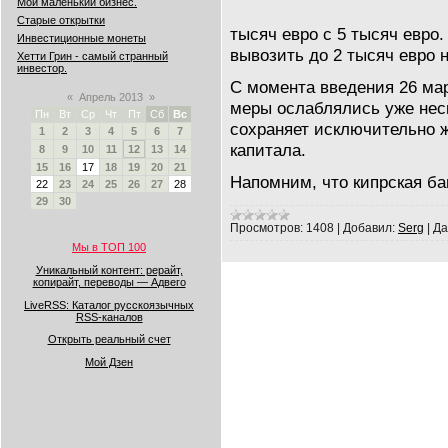
Мой маленький бизнес.
Старые открытки
тысяч евро с 5 тысяч евро.
Инвестиционные монеты
вывозить до 2 тысяч евро 
Хетти Грин - самый странный
инвестор.
С момента введения 26 ма
«
Апрель 2013
»
меры ослаблялись уже неск
Пн
Вт
Ср
Чт
Пт
Сб
Вс
сохраняет исключительно 
1
2
3
4
5
6
7
капитала.
8
9
10
11
12
13
14
15
16
17
18
19
20
21
Напомним, что кипрская б
22
23
24
25
26
27
28
29
30
Просмотров:
1408
|
Добавил:
Serg
|
Да
Мы в ТОП 100
Уникальный контент: рерайт,
копирайт, переводы — Адвего
LiveRSS: Каталог русскоязычных
RSS-каналов
Открыть реальный счет
Мой Дзен