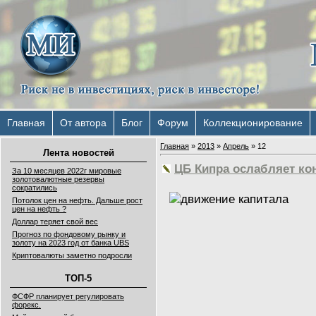
Главная
От автора
Блог
Форум
Коллекционирование
Главная
»
2013
»
Апрель
»
12
Лента новостей
ЦБ Кипра ослабляет ко
За 10 месяцев 2022г мировые
золотовалютные резервы
сократились
Потолок цен на нефть. Дальше рост
цен на нефть ?
Доллар теряет свой вес
Прогноз по фондовому рынку и
золоту на 2023 год от банка UBS
Криптовалюты заметно подросли
ТОП-5
ФСФР планирует регулировать
форекс.