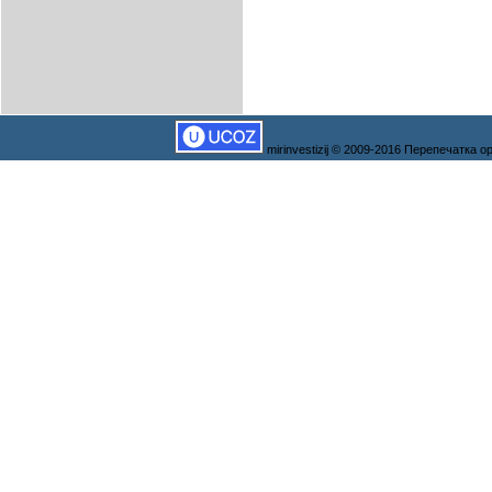
mirinvestizij © 2009-2016 Перепечатка