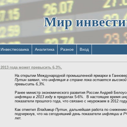
Мир инвест
Инвестмозаика
Аналитика
Разное
Вход
 2013 года может превысить 6,3%.
На открытии Международной промышленной ярмарки в Ганнове
Путин
заявил, что
инфляция в стране пока остается высокой
превысить 6,3%.
Ранее министр экономического развития России Андрей Белоус
инфляции в 2013 году
в пределах 5-6%. В настоящее время
ин
показатели прошлого года, что связано с неурожаем в 2012 год
Как отметил
Владимир Путин
, дальнейшая работа по снижени
подчеркнув, что на сегодняшний день показатели
инфляции в Р
лет.