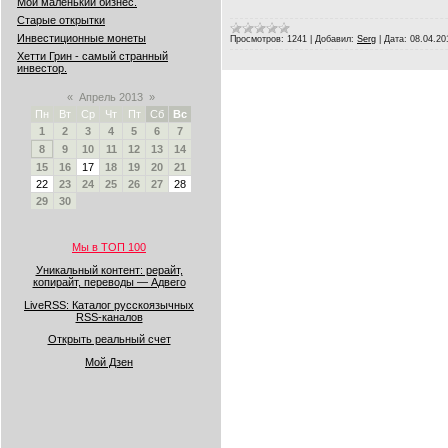
Мой маленький бизнес.
Старые открытки
Инвестиционные монеты
Просмотров:
1241
|
Добавил:
Serg
|
Дата:
08.04.20
Хетти Грин - самый странный
инвестор.
«
Апрель 2013
»
Пн
Вт
Ср
Чт
Пт
Сб
Вс
1
2
3
4
5
6
7
8
9
10
11
12
13
14
15
16
17
18
19
20
21
22
23
24
25
26
27
28
29
30
Мы в ТОП 100
Уникальный контент: рерайт,
копирайт, переводы — Адвего
LiveRSS: Каталог русскоязычных
RSS-каналов
Открыть реальный счет
Мой Дзен