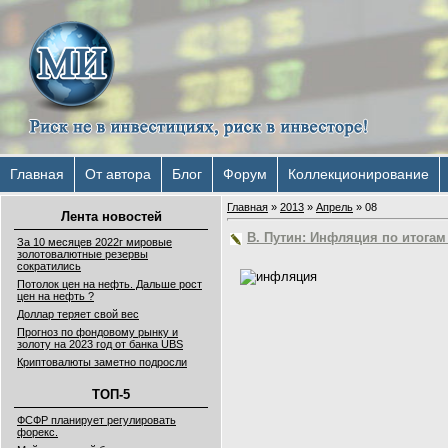
Главная
От автора
Блог
Форум
Коллекционирование
Главная
»
2013
»
Апрель
»
08
Лента новостей
В. Путин: Инфляция по итогам
За 10 месяцев 2022г мировые
золотовалютные резервы
сократились
Потолок цен на нефть. Дальше рост
цен на нефть ?
Доллар теряет свой вес
Прогноз по фондовому рынку и
золоту на 2023 год от банка UBS
Криптовалюты заметно подросли
ТОП-5
ФСФР планирует регулировать
форекс.