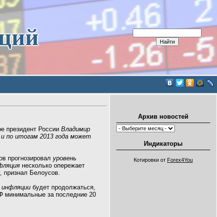
иций
Архив новостей
ре президент России
Владимир
 и по итогам 2013 года может
Индикаторы
ов прогнозировал
уровень
Котировки от
Forex4You
фляция
несколько опережает
у, признал Белоусов.
ю
инфляции
будет продолжаться,
Ф
минимальные за последние 20