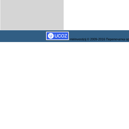
mirinvestizij © 2009-2016 Перепечатка