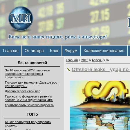
Главная
От автора
Блог
Форум
Коллекционирование
Главная
»
2013
»
Апрель
»
07
Лента новостей
Offshore leaks - удар п
За 10 месяцев 2022г мировые
золотовалютные резервы
сократились
Потолок цен на нефть. Дальше рост
цен на нефть ?
Доллар теряет свой вес
Прогноз по фондовому рынку и
золоту на 2023 год от банка UBS
Криптовалюты заметно подросли
ТОП-5
ФСФР планирует регулировать
форекс.