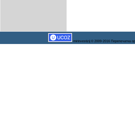
mirinvestizij © 2009-2016 Перепечатка