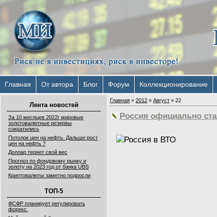
Главная
От автора
Блог
Форум
Коллекционирование
Главная
»
2012
»
Август
»
22
Лента новостей
Россия официально ст
За 10 месяцев 2022г мировые
золотовалютные резервы
сократились
Потолок цен на нефть. Дальше рост
цен на нефть ?
Доллар теряет свой вес
Прогноз по фондовому рынку и
золоту на 2023 год от банка UBS
Криптовалюты заметно подросли
ТОП-5
ФСФР планирует регулировать
форекс.