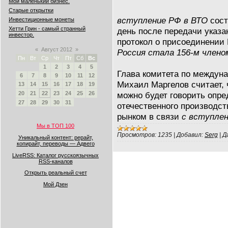
Мой маленький бизнес.
Старые открытки
вступление РФ в ВТО
сост
Инвестиционные монеты
Хетти Грин - самый странный
день после передачи указа
инвестор.
протокол о присоединении 
«
Август 2012
»
Россия стала 156-м члено
Пн
Вт
Ср
Чт
Пт
Сб
Вс
1
2
3
4
5
Глава комитета по междун
6
7
8
9
10
11
12
Михаил Маргелов считает, 
13
14
15
16
17
18
19
можно будет говорить опре
20
21
22
23
24
25
26
27
28
29
30
31
отечественного производс
рынком в связи
с вступле
Мы в ТОП 100
Просмотров:
1235
|
Добавил:
Serg
|
Д
Уникальный контент: рерайт,
копирайт, переводы — Адвего
LiveRSS: Каталог русскоязычных
RSS-каналов
Открыть реальный счет
Мой Дзен