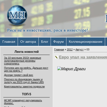
Главная
От автора
Блог
Форум
Коллекционирование
Главная
»
2012
»
Август
»
03
Лента новостей
Евро упал на заявлени
За 10 месяцев 2022г мировые
золотовалютные резервы
сократились
Потолок цен на нефть. Дальше рост
цен на нефть ?
Доллар теряет свой вес
Прогноз по фондовому рынку и
золоту на 2023 год от банка UBS
Криптовалюты заметно подросли
ТОП-5
ФСФР планирует регулировать
форекс.