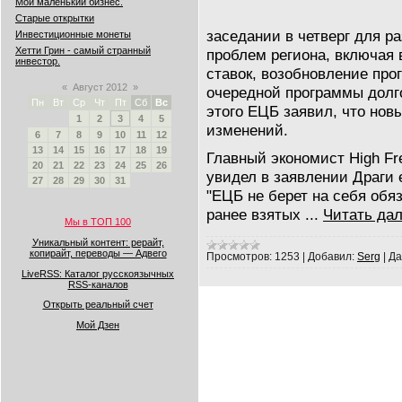
Мой маленький бизнес.
Старые открытки
заседании в четверг для р
Инвестиционные монеты
Хетти Грин - самый странный
проблем региона, включая
инвестор.
ставок, возобновление про
«
Август 2012
»
очередной программы долг
Пн
Вт
Ср
Чт
Пт
Сб
Вс
этого ЕЦБ заявил, что нов
1
2
3
4
5
изменений.
6
7
8
9
10
11
12
13
14
15
16
17
18
19
Главный экономист High Fr
20
21
22
23
24
25
26
увидел в заявлении Драги 
27
28
29
30
31
"ЕЦБ не берет на себя обя
ранее взятых
...
Читать да
Мы в ТОП 100
Уникальный контент: рерайт,
копирайт, переводы — Адвего
Просмотров:
1253
|
Добавил:
Serg
|
Да
LiveRSS: Каталог русскоязычных
RSS-каналов
Открыть реальный счет
Мой Дзен