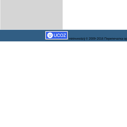
mirinvestizij © 2009-2016 Перепечатка