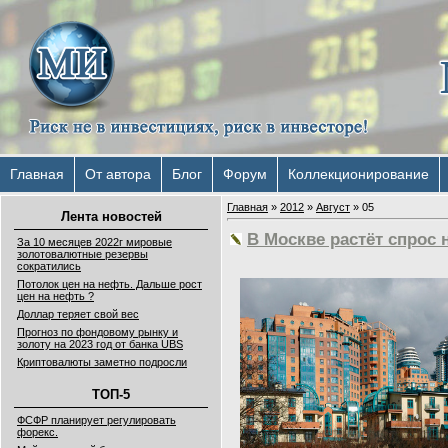
Главная
От автора
Блог
Форум
Коллекционирование
Главная
»
2012
»
Август
»
05
Лента новостей
В Москве растёт спрос 
За 10 месяцев 2022г мировые
золотовалютные резервы
сократились
Потолок цен на нефть. Дальше рост
цен на нефть ?
Доллар теряет свой вес
Прогноз по фондовому рынку и
золоту на 2023 год от банка UBS
Криптовалюты заметно подросли
ТОП-5
ФСФР планирует регулировать
форекс.