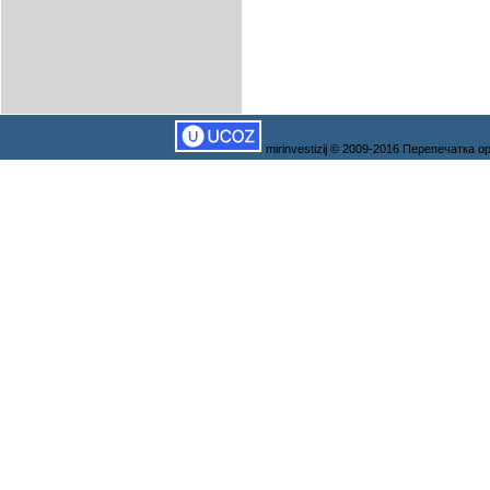
mirinvestizij © 2009-2016 Перепечатка