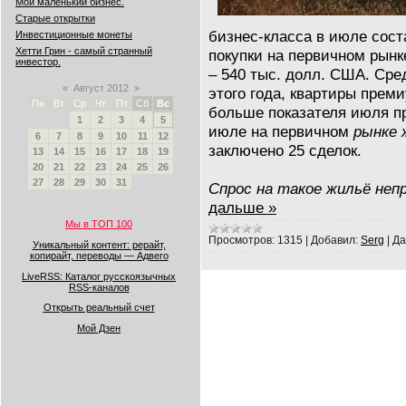
Мой маленький бизнес.
Старые открытки
бизнес-класса в июле сост
Инвестиционные монеты
Хетти Грин - самый странный
покупки на первичном рынк
инвестор.
– 540 тыс. долл. США. Сре
«
Август 2012
»
этого года, квартиры преми
Пн
Вт
Ср
Чт
Пт
Сб
Вс
больше показателя июля пр
1
2
3
4
5
июле на первичном
рынке 
6
7
8
9
10
11
12
заключено 25 сделок.
13
14
15
16
17
18
19
20
21
22
23
24
25
26
27
28
29
30
31
Спрос на такое жильё не
дальше »
Мы в ТОП 100
Просмотров:
1315
|
Добавил:
Serg
|
Да
Уникальный контент: рерайт,
копирайт, переводы — Адвего
LiveRSS: Каталог русскоязычных
RSS-каналов
Открыть реальный счет
Мой Дзен