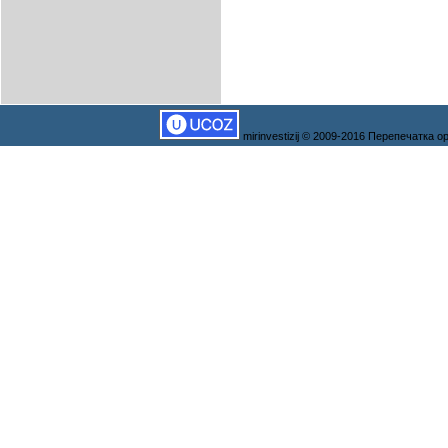
mirinvestizij © 2009-2016 Перепечатка