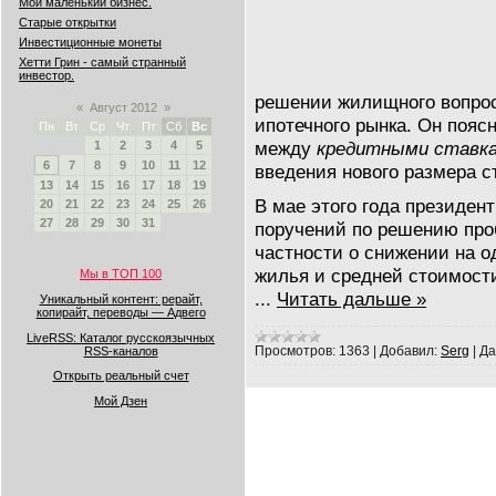
Мой маленький бизнес.
Старые открытки
Инвестиционные монеты
Хетти Грин - самый странный
инвестор.
решении жилищного вопрос
«
Август 2012
»
ипотечного рынка. Он пояс
Пн
Вт
Ср
Чт
Пт
Сб
Вс
между
кредитными ставк
1
2
3
4
5
6
7
8
9
10
11
12
введения нового размера с
13
14
15
16
17
18
19
В мае этого года президе
20
21
22
23
24
25
26
27
28
29
30
31
поручений по решению про
частности о снижении на о
жилья и средней стоимос
Мы в ТОП 100
...
Читать дальше »
Уникальный контент: рерайт,
копирайт, переводы — Адвего
LiveRSS: Каталог русскоязычных
Просмотров:
1363
|
Добавил:
Serg
|
Да
RSS-каналов
Открыть реальный счет
Мой Дзен