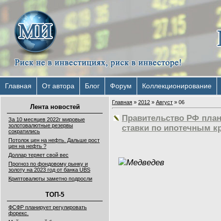
Главная
От автора
Блог
Форум
Коллекционирование
Главная
»
2012
»
Август
»
06
Лента новостей
Правительство РФ план
За 10 месяцев 2022г мировые
золотовалютные резервы
ставки по ипотечным к
сократились
Потолок цен на нефть. Дальше рост
цен на нефть ?
Доллар теряет свой вес
Прогноз по фондовому рынку и
золоту на 2023 год от банка UBS
Криптовалюты заметно подросли
ТОП-5
ФСФР планирует регулировать
форекс.