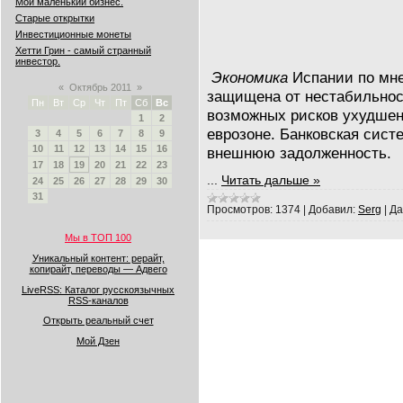
Мой маленький бизнес.
Старые открытки
Инвестиционные монеты
Хетти Грин - самый странный
инвестор.
Экономика
Испании
по мн
«
Октябрь 2011
»
защищена от нестабильнос
Пн
Вт
Ср
Чт
Пт
Сб
Вс
возможных рисков ухудшен
1
2
еврозоне.
Банковская сист
3
4
5
6
7
8
9
10
11
12
13
14
15
16
внешнюю задолженность.
17
18
19
20
21
22
23
...
Читать дальше »
24
25
26
27
28
29
30
31
Просмотров:
1374
|
Добавил:
Serg
|
Да
Мы в ТОП 100
Уникальный контент: рерайт,
копирайт, переводы — Адвего
LiveRSS: Каталог русскоязычных
RSS-каналов
Открыть реальный счет
Мой Дзен