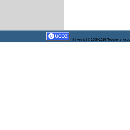
mirinvestizij © 2009-2016 Перепечатка