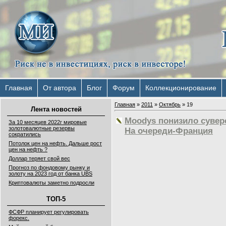
Главная
От автора
Блог
Форум
Коллекционирование
Главная
»
2011
»
Октябрь
»
19
Лента новостей
Moodys понизило сувер
За 10 месяцев 2022г мировые
золотовалютные резервы
На очереди-Франция
сократились
Потолок цен на нефть. Дальше рост
цен на нефть ?
Доллар теряет свой вес
Прогноз по фондовому рынку и
золоту на 2023 год от банка UBS
Криптовалюты заметно подросли
ТОП-5
ФСФР планирует регулировать
форекс.