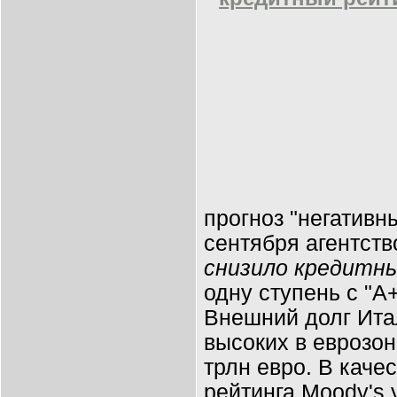
прогноз "негативн
сентября агентств
снизило кредитн
одну ступень с "А+
Внешний долг Ита
высоких в еврозон
трлн евро. В каче
рейтинга Moody's 