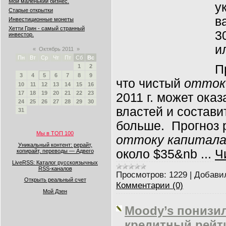
Мой маленький бизнес.
у
Старые открытки
в
Инвестиционные монеты
Хетти Грин - самый странный
3
инвестор.
и
«
Октябрь 2011
»
Пн
Вт
Ср
Чт
Пт
Сб
Вс
П
1
2
3
4
5
6
7
8
9
что чистый
отток
10
11
12
13
14
15
16
17
18
19
20
21
22
23
2011 г. может ока
24
25
26
27
28
29
30
властей и состави
31
больше.
Прогноз 
Мы в ТОП 100
оттоку капитал
Уникальный контент: рерайт,
около $35&nb
...
Ч
копирайт, переводы — Адвего
LiveRSS: Каталог русскоязычных
RSS-каналов
Просмотров:
1229
|
Добави
Открыть реальный счет
Комментарии (0)
Мой Дзен
Moody’s понизи
кредитный рейт