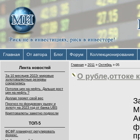
Главная
От автора
Блог
Форум
Коллекционирование
Главная
»
2011
»
Октябрь
»
05
Лента новостей
О рубле,оттоке 
За 10 месяцев 2022г мировые
золотовалютные резервы
сократились
Потолок цен на нефть. Дальше рост
цен на нефть ?
Доллар теряет свой вес
З
Прогноз по фондовому рынку и
М
золоту на 2023 год от банка UBS
Криптовалюты заметно подросли
А
ТОП-5
ф
ФСФР планирует регулировать
п
форекс.