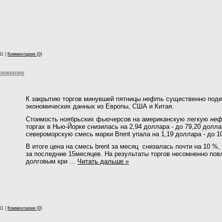
11
|
Комментарии (0)
нижение
К закрытию торгов минувшей пятницы
нефть
существенно поде
экономических данных из Европы, США и Китая.
Стоимость ноябрьских фьючерсов на американскую легкую
не
торгах в Нью-Йорке снизилась на 2,94 доллара - до 79,20 долла
североморскую смесь марки Brent упала на 1,19 доллара - до 1
В итоге цена на смесь brent за месяц снизалась почти на 10 %
за последние 15месяцев. На результаты торгов несомненно пов
долговым кри
...
Читать дальше »
11
|
Комментарии (0)