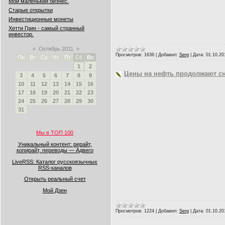
Мой маленький бизнес.
Старые открытки
Инвестиционные монеты
Хетти Грин - самый странный
инвестор.
«
Октябрь 2011
»
Просмотров:
1636
|
Добавил:
Serg
|
Дата:
01.10.20
Пн
Вт
Ср
Чт
Пт
Сб
Вс
1
2
Цены на нефть продолжают с
3
4
5
6
7
8
9
10
11
12
13
14
15
16
17
18
19
20
21
22
23
24
25
26
27
28
29
30
31
Мы в ТОП 100
Уникальный контент: рерайт,
копирайт, переводы — Адвего
LiveRSS: Каталог русскоязычных
RSS-каналов
Открыть реальный счет
Мой Дзен
Просмотров:
1224
|
Добавил:
Serg
|
Дата:
01.10.20