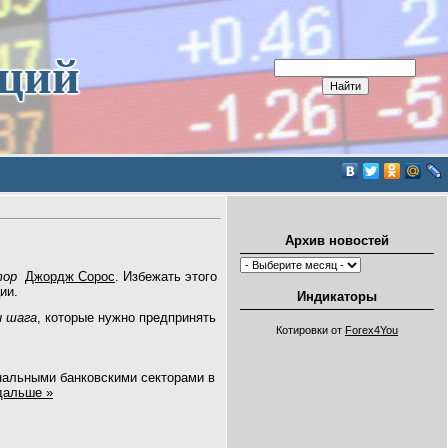
иций
Архив новостей
тор
Джордж Сорос
. Избежать этого
ции.
Индикаторы
и шага
, которые нужно предпринять
Котировки от
Forex4You
нальными банковскими секторами в
дальше »