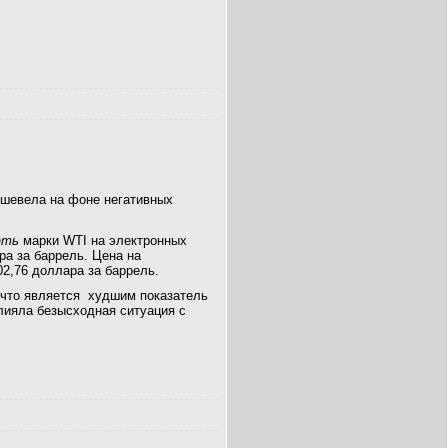
шевела на фоне негативных
фть
марки WTI на электронных
ра за баррель. Цена на
02,76 доллара за баррель.
, что является худшим показатель
лияла безысходная ситуация с