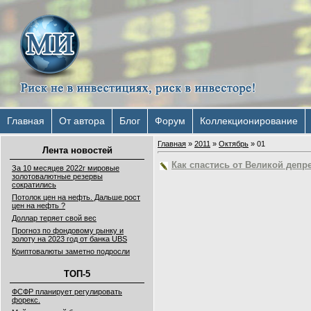
Главная
От автора
Блог
Форум
Коллекционирование
Главная
»
2011
»
Октябрь
»
01
Лента новостей
Как спастись от Великой депр
За 10 месяцев 2022г мировые
золотовалютные резервы
сократились
Потолок цен на нефть. Дальше рост
цен на нефть ?
Доллар теряет свой вес
Прогноз по фондовому рынку и
золоту на 2023 год от банка UBS
Криптовалюты заметно подросли
ТОП-5
ФСФР планирует регулировать
форекс.