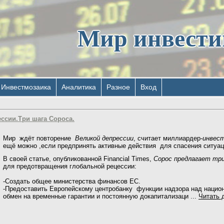
Мир инвест
Инвестмозаика
Аналитика
Разное
Вход
ессии.Три шага Сороса.
Мир ждёт повторение
Великой депрессии
, считает миллиардер-
инвес
ещё можно ,если предпринять активные действия для спасения ситуа
В своей статье, опубликованной Financial Times,
Сорос предлагает тр
для предотвращения глобальной рецессии:
-Создать общее министерства финансов ЕС.
-Предоставить Европейскому центробанку функции надзора над нацио
обмен на временные гарантии и постоянную докапитализаци
...
Читать 