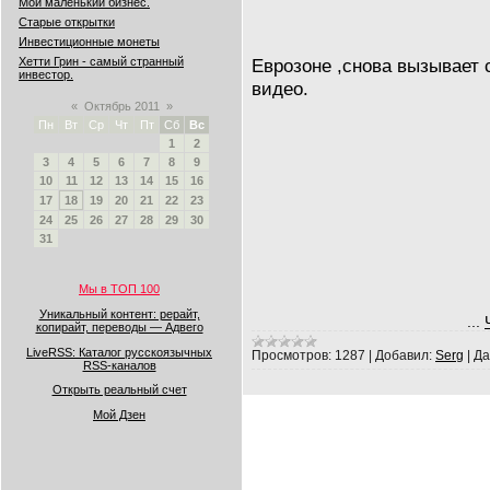
Мой маленький бизнес.
Старые открытки
Инвестиционные монеты
Еврозоне ,снова вызывает
Хетти Грин - самый странный
инвестор.
видео.
«
Октябрь 2011
»
Пн
Вт
Ср
Чт
Пт
Сб
Вс
1
2
3
4
5
6
7
8
9
10
11
12
13
14
15
16
17
18
19
20
21
22
23
24
25
26
27
28
29
30
31
Мы в ТОП 100
Уникальный контент: рерайт,
...
копирайт, переводы — Адвего
LiveRSS: Каталог русскоязычных
Просмотров:
1287
|
Добавил:
Serg
|
Да
RSS-каналов
Открыть реальный счет
Мой Дзен