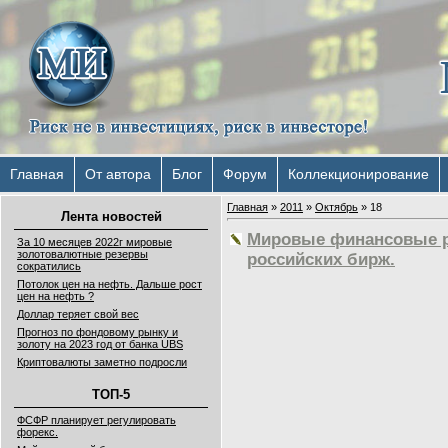
Главная
От автора
Блог
Форум
Коллекционирование
Главная
»
2011
»
Октябрь
»
18
Лента новостей
Мировые финансовые р
За 10 месяцев 2022г мировые
золотовалютные резервы
российских бирж.
сократились
Потолок цен на нефть. Дальше рост
цен на нефть ?
Доллар теряет свой вес
Прогноз по фондовому рынку и
золоту на 2023 год от банка UBS
Криптовалюты заметно подросли
ТОП-5
ФСФР планирует регулировать
форекс.