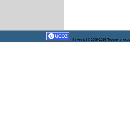
mirinvestizij © 2009-2016 Перепечатка