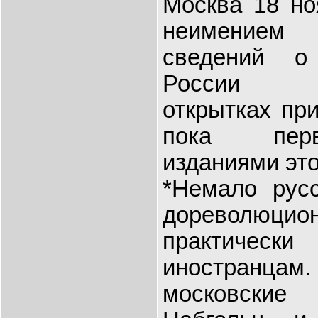
Москва 18 но
неимением
сведений о
России ил
открытках при
пока пер
изданиями этог
*Немало русс
дореволюц
практическ
иностранцам.
московские