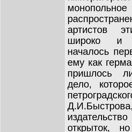
монополь
распростра
артистов э
широко и 
началось пер
ему как герм
пришлось ли
дело, котор
петроградс
Д.И.Быстров
издательст
открыток, н