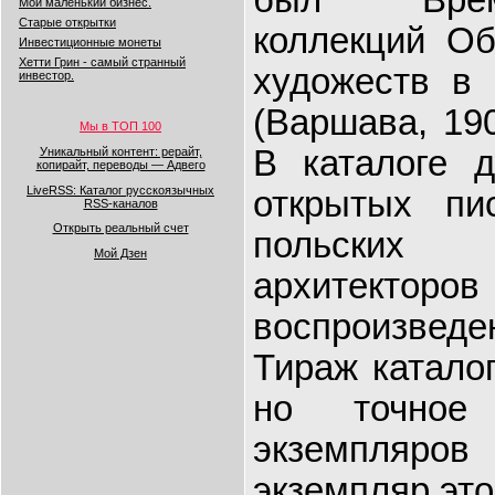
Мой маленький бизнес.
Старые открытки
коллекций О
Инвестиционные монеты
Хетти Грин - самый странный
художеств в 
инвестор.
(Варшава, 190
Мы в ТОП 100
В каталоге 
Уникальный контент: рерайт,
копирайт, переводы — Адвего
LiveRSS: Каталог русскоязычных
открытых пи
RSS-каналов
Открыть реальный счет
польских
Мой Дзен
архит
воспроизвед
Тираж каталог
но точное 
экземпляров
экземпляр это