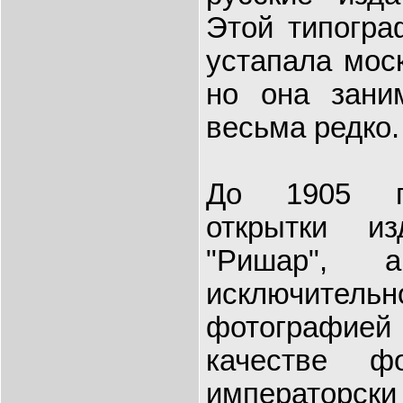
Этой типогра
устапала моск
но она зани
весьма редко.
До 1905 го
открытки и
"Ришар", 
исключител
фотографие
качестве ф
императорск