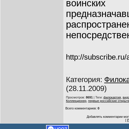
воинск
предназн
распростране
непосредствен
http://subscribe.ru/
Категория
:
Филок
(28.11.2009)
Просмотров
:
8691
|
Теги
:
филокартия
,
вид
Коллекционер
,
первые российские открыт
Всего комментариев
:
0
Добавлять комментарии могу
[
Р