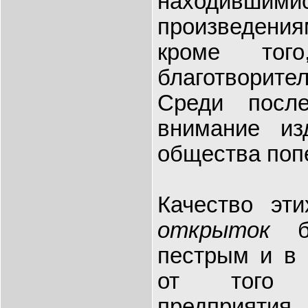
находив
произведен
кроме тог
благотворит
Среди после
внимание из
общества поп
Качество эт
открыток
бы
пестрым и в 
от того по
предприяти