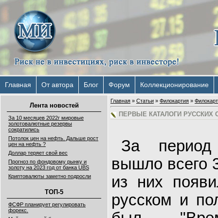
Главная
От автора
Блог
Форум
Коллекционирование
Главная
»
Статьи
»
Филокартия
»
Филокарт
Лента новостей
ПЕРВЫЕ КАТАЛОГИ РУССКИХ 
За 10 месяцев 2022г мировые
золотовалютные резервы
сократились
Потолок цен на нефть. Дальше рост
За период
цен на нефть ?
Доллар теряет свой вес
вышло всего 3
Прогноз по фондовому рынку и
золоту на 2023 год от банка UBS
из них появ
Криптовалюты заметно подросли
ТОП-5
русском и по
ФСФР планирует регулировать
форекс.
был "Врем