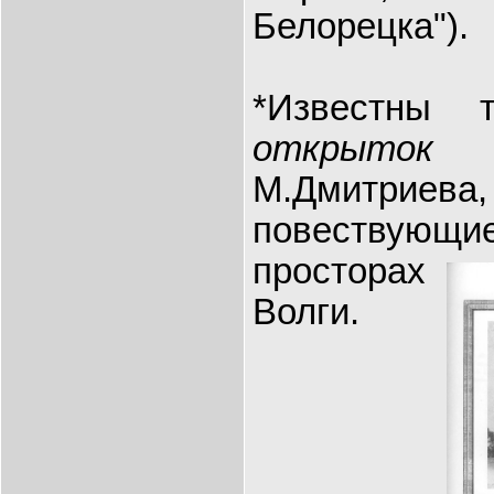
Белорецка").
*Известны 
открыток
"
М.Дмитриев
повествующ
просторах
Волги.