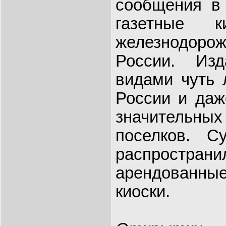
сообщения в
газетные 
железнодор
России. Из
видами чуть 
России и даж
значительн
поселков. С
распространил
арендованн
киоски.