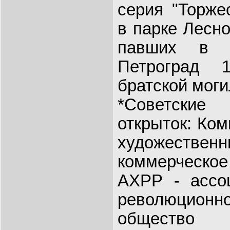
серия "Торже
в парке Лесно
павших в д
Петроград 
братской моги
*Советски
открыток: Ком
художеств
коммерческое 
АХРР - ассо
революционн
обществ