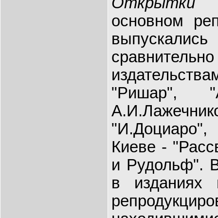
Открытки
основном реп
выпускал
сравнител
издательства
"Ришар", "
А.И.Лажечни
"И.Доциаро"
Киеве - "Расс
и Рудольф". 
в изданиях 
репродукциро