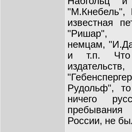
Набгольц и 
"М.Кнебель",
известная пе
"Ришар", 
немцам, "И.Да
и т.п. Что
издательст
"Гебенсперг
Рудольф", т
ничего рус
пребывания
России, не бы