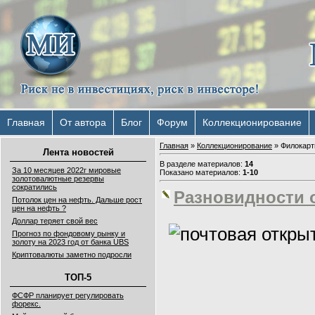
Главная
От автора
Блог
Форум
Коллекционирование
Главная
»
Коллекционирование
» Филокарт
Лента новостей
В разделе материалов
:
14
За 10 месяцев 2022г мировые
Показано материалов
:
1-10
золотовалютные резервы
сократились
Разновидности 
Потолок цен на нефть. Дальше рост
цен на нефть ?
Доллар теряет свой вес
Прогноз по фондовому рынку и
золоту на 2023 год от банка UBS
Криптовалюты заметно подросли
ТОП-5
ФСФР планирует регулировать
форекс.