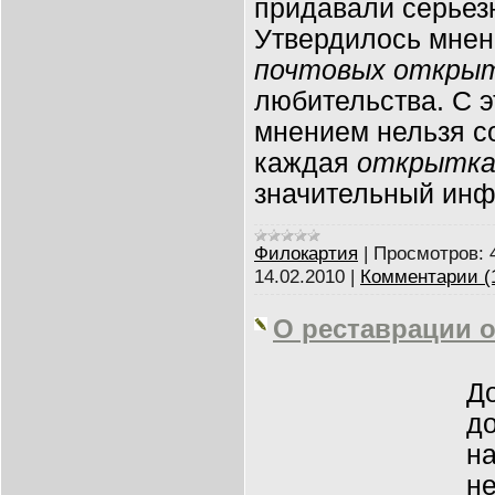
придавали серьезн
Утвердилось мнен
почтовых откры
любительства. С 
мнением нельзя со
каждая
открытк
значительный инф
Филокартия
|
Просмотров:
14.02.2010
|
Комментарии (
О реставрации 
Д
д
на
н