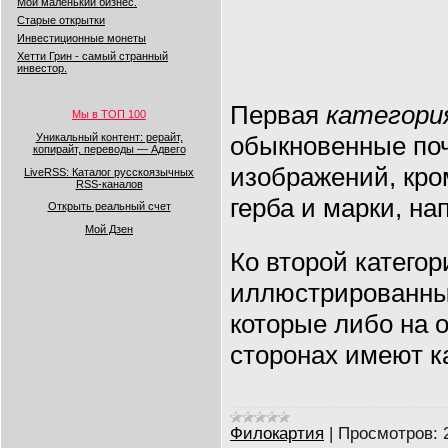
Мой маленький бизнес.
Старые открытки
Инвестиционные монеты
Хетти Грин - самый странный
инвестор.
Первая
категори
Мы в ТОП 100
Уникальный контент: рерайт,
обыкновенные поч
копирайт, переводы — Адвего
изображений, кро
LiveRSS: Каталог русскоязычных
RSS-каналов
герба и марки, на
Открыть реальный счет
Мой Дзен
Ко второй категор
иллюстрированн
которые либо на 
сторонах имеют к
Филокартия
|
Просмотров: