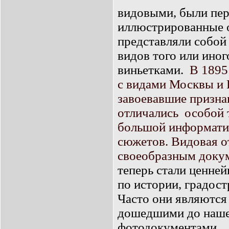
видовыми, были
пер
иллюстрированные о
представляли собой
видов того или ино
виньетками.
В 1895
с видами Москвы и 
завоевавшие призна
отличались
особой 
большой информати
сюжетов. Видовая о
своеобразным доку
теперь стали ценне
по истории, градост
Часто они являются
дошедшими до наше
фотодокументами.