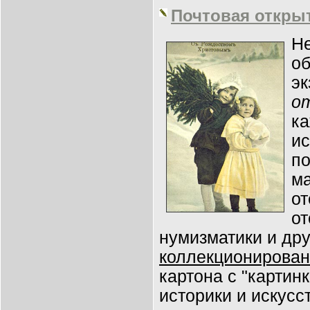
Почтовая открыт
Не
о
э
о
к
ис
п
ма
о
от
нумизматики и др
коллекционирова
картона с "карти
историки и искусс