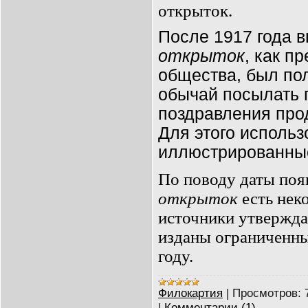
открыток.
После 1917 года 
открыток
, как п
общества, был по
обычай посылать 
поздравления про
Для этого исполь
иллюстрированные
По поводу даты по
открыток
есть нек
источники утвержда
изданы ограниченн
году.
Филокартия
|
Просмотров:
|
Комментарии (1)