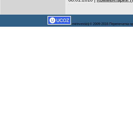
mirinvestizij © 2009-2016 Перепечатка