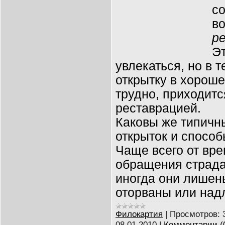
со
в
р
Э
увлекаться, но в 
открытку в хороше
трудно, приходитс
реставрацией.
Каковы же типичн
открыток и способ
Чаще всего от вре
обращения страдаю
иногда они лишены
оторваны или над
Филокартия
|
Просмотров:
08.01.2010
|
Комментарии (