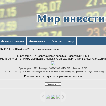
Мир инвест
Инвестмозаика
Аналитика
Разное
Вход
97-2010гг
» 10 рублей 2010г Перепись населения
10 рублей 2010г Всероссийская перепись населения СПМД.
аметр монеты – 27,0 мм, Монета изготовлена из сплава латунь-мельхиор.Тираж 10млн
Просмотров
: 1834 |
Размеры
: 1600x1200px/178.7Kb |
Рейтинг
: 0.0/0
Дата
: 26.04.2012 |
Теги
:
моя коллекция
,
коллекция монет
,
монеты фото
,
фото монет
|
Добавил
:
Serg
Просмотреть фотографию в реальном размере