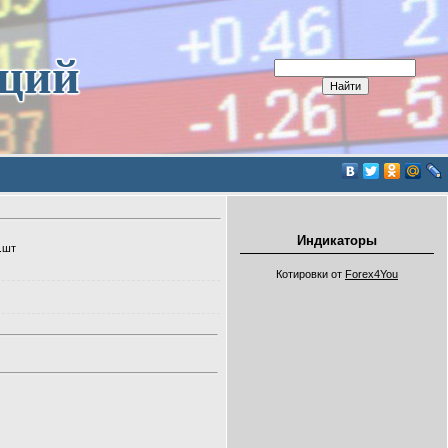
иций
Индикаторы
.шт
Котировки от
Forex4You