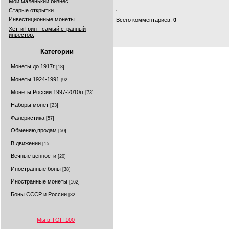
Мой маленький бизнес.
Старые открытки
Инвестиционные монеты
Всего комментариев
:
0
Хетти Грин - самый странный
инвестор.
Категории
Монеты до 1917г
[18]
Монеты 1924-1991
[92]
Монеты России 1997-2010гг
[73]
Наборы монет
[23]
Фалеристика
[57]
Обменяю,продам
[50]
В движении
[15]
Вечные ценности
[20]
Иностранные боны
[38]
Иностранные монеты
[162]
Боны СССР и России
[32]
Мы в ТОП 100