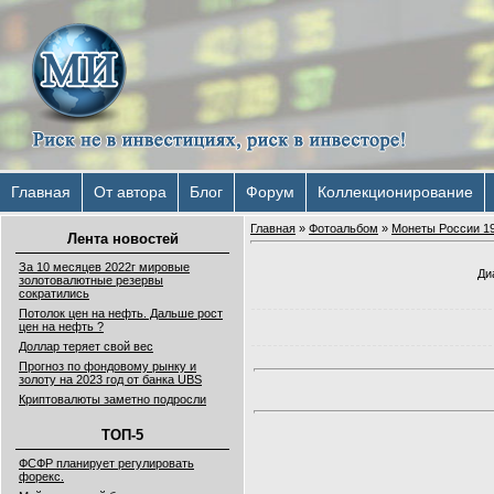
Главная
От автора
Блог
Форум
Коллекционирование
Главная
»
Фотоальбом
»
Монеты России 19
Лента новостей
За 10 месяцев 2022г мировые
Ди
золотовалютные резервы
сократились
Потолок цен на нефть. Дальше рост
цен на нефть ?
Доллар теряет свой вес
Прогноз по фондовому рынку и
золоту на 2023 год от банка UBS
Криптовалюты заметно подросли
ТОП-5
ФСФР планирует регулировать
форекс.