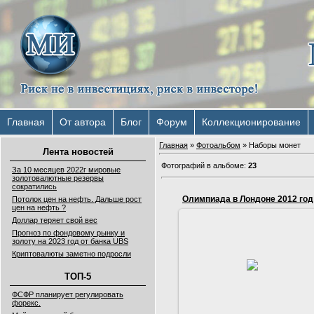
Главная
От автора
Блог
Форум
Коллекционирование
Главная
»
Фотоальбом
» Наборы монет
Лента новостей
Фотографий в альбоме
:
23
За 10 месяцев 2022г мировые
золотовалютные резервы
сократились
Олимпиада в Лондоне 2012 год
Потолок цен на нефть. Дальше рост
цен на нефть ?
Доллар теряет свой вес
Прогноз по фондовому рынку и
14.10.2013
золоту на 2023 год от банка UBS
Криптовалюты заметно подросли
Набор из 29 монет номиналом по
50 центов.2011год. Медно-
ТОП-5
никелевый сплав,диаметр 30мм
Serg
ФСФР планирует регулировать
форекс.