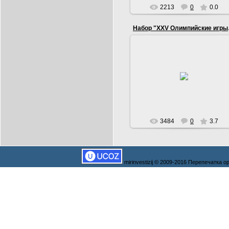
2213
0
0.0
Набор "X
03.06.2012
Набор "XXV Олимпийские игры в
Барселоне" 1991 год
Ленинградский МД
6 монет.Медно-
ник,proof,12.8г.Тираж 250 тыс
Serg
3484
0
3.7
mirinvestizij © 2009-2016 Перепечатка