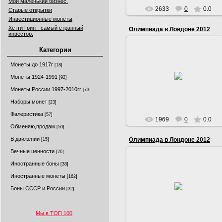
Мой маленький бизнес.
2633
0
0.0
Старые открытки
Инвестиционные монеты
Хетти Грин - самый странный
Олимпиада в Лондоне 2012
инвестор.
Категории
14.10.2013
Монеты до 1917г
[18]
бокс,гребля на
коное,велогонки,конный
Монеты 1924-1991
[92]
спорт,фехтование,футбол
Монеты России 1997-2010гг
[73]
Serg
Наборы монет
[23]
Фалеристика
[57]
1969
0
0.0
Обменяю,продам
[50]
В движении
Олимпиада в Лондоне 2012
[15]
Вечные ценности
[20]
Иностранные боны
[38]
14.10.2013
Иностранные монеты
[162]
гребля,парусный
спорт,стрельба,настольный
Боны СССР и России
[32]
тенис,тэквондо,большой тенис
Serg
Мы в ТОП 100