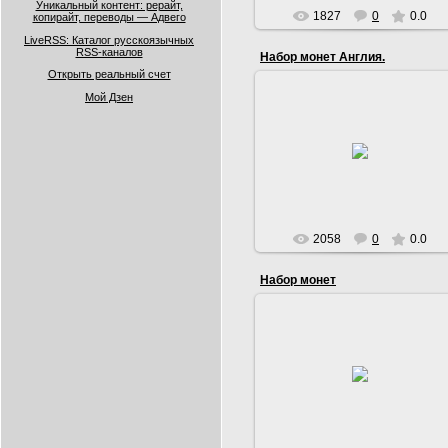
Уникальный контент: рерайт,
1827
0
0.0
копирайт, переводы — Адвего
LiveRSS: Каталог русскоязычных
RSS-каналов
Набор монет Англия.
Открыть реальный счет
Мой Дзен
24.09.2013
Serg
2058
0
0.0
Набор монет
09.02.2013
Набор монет 200 лет победы
Росси в Отечественной войне
1812 года
Serg