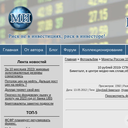
Главная
От автора
Блог
Форум
Коллекционирование
Главная
»
Фотоальбом
»
Монеты России 19
Лента новостей
10 рублей 2010г СП
За 10 месяцев 2022г мировые
Биметалл, в центре медно-ник.сплав,о
золотовалютные резервы
сократились
Потолок цен на нефть. Дальше рост
цен на нефть ?
Просмотров
: 1592 |
Раз
Доллар теряет свой вес
Дата
: 13.05.2012 |
Теги
:
10рублей биметалл
,
Нуми
Прогноз по фондовому рынку и
Просмотреть ф
золоту на 2023 год от банка UBS
Криптовалюты заметно подросли
ТОП-5
ФСФР планирует регулировать
форекс.