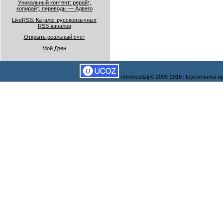
Уникальный контент: рерайт,
копирайт, переводы — Адвего
LiveRSS: Каталог русскоязычных
RSS-каналов
Открыть реальный счет
Мой Дзен
mirinvestizij © 2009-2016 Перепечатка