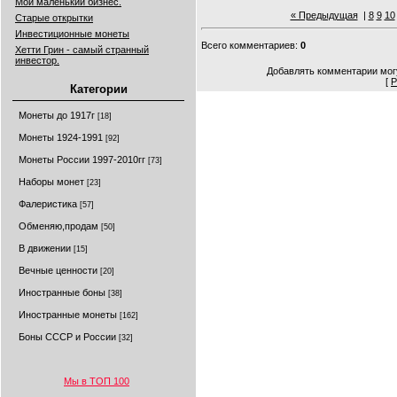
Мой маленький бизнес.
« Предыдущая
|
8
9
10
Старые открытки
Инвестиционные монеты
Всего комментариев
:
0
Хетти Грин - самый странный
инвестор.
Добавлять комментарии могу
[
Р
Категории
Монеты до 1917г
[18]
Монеты 1924-1991
[92]
Монеты России 1997-2010гг
[73]
Наборы монет
[23]
Фалеристика
[57]
Обменяю,продам
[50]
В движении
[15]
Вечные ценности
[20]
Иностранные боны
[38]
Иностранные монеты
[162]
Боны СССР и России
[32]
Мы в ТОП 100