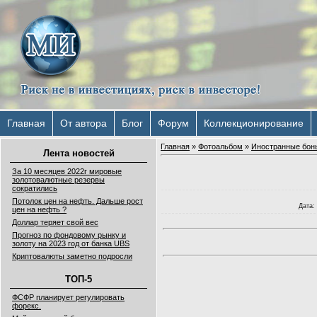
Главная
От автора
Блог
Форум
Коллекционирование
Главная
»
Фотоальбом
»
Иностранные бон
Лента новостей
За 10 месяцев 2022г мировые
золотовалютные резервы
сократились
Потолок цен на нефть. Дальше рост
Дата
:
цен на нефть ?
Доллар теряет свой вес
Прогноз по фондовому рынку и
золоту на 2023 год от банка UBS
Криптовалюты заметно подросли
ТОП-5
ФСФР планирует регулировать
форекс.