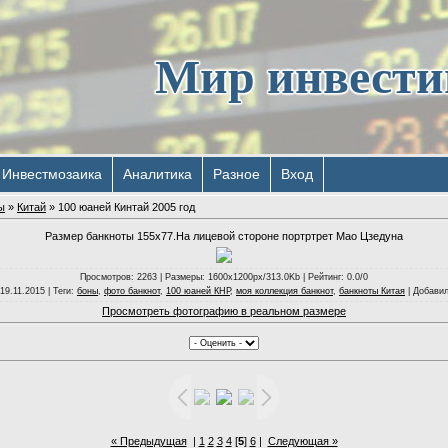
Мир инвест
Инвестмозаика
Аналитика
Разное
Вход
ы
»
Китай
» 100 юаней Кинтай 2005 год
Размер банкноты 155х77.На лицевой стороне портртрет Мао Цзедуна
Просмотров
: 2263 |
Размеры
: 1600x1200px/313.0Kb |
Рейтинг
: 0.0/0
 19.11.2015 |
Теги
:
боны
,
фото банкнот
,
100 юаней КНР
,
моя коллекция банкнот
,
банкноты Китая
|
Добави
Просмотреть фотографию в реальном размере
« Предыдущая
|
1
2
3
4
[
5
]
6
|
Следующая »