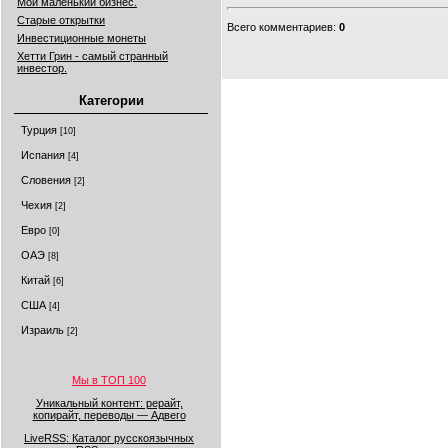
Мой маленький бизнес.
Старые открытки
Всего комментариев
:
0
Инвестиционные монеты
Хетти Грин - самый странный
инвестор.
Категории
Турция
[10]
Испания
[4]
Словения
[2]
Чехия
[2]
Евро
[0]
ОАЭ
[8]
Китай
[6]
США
[4]
Израиль
[2]
Мы в ТОП 100
Уникальный контент: рерайт,
копирайт, переводы — Адвего
LiveRSS: Каталог русскоязычных