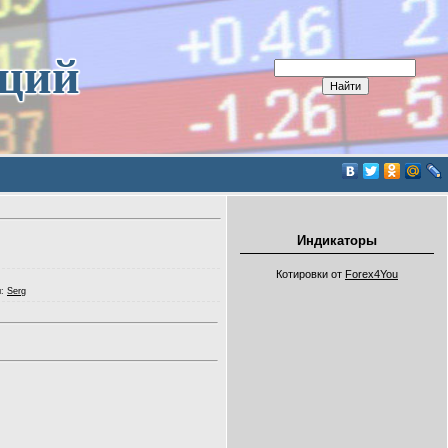
иций
Индикаторы
Котировки от
Forex4You
л
:
Serg