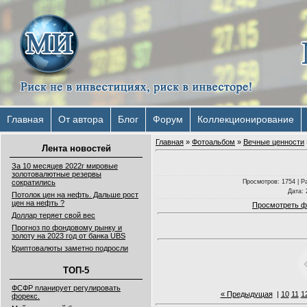
Главная
От автора
Блог
Форум
Коллекционирование
Главная
»
Фотоальбом
»
Вечные ценности
Лента новостей
За 10 месяцев 2022г мировые
золотовалютные резервы
Просмотров
: 1754 |
Р
сократились
Дата
:
Потолок цен на нефть. Дальше рост
цен на нефть ?
Просмотреть ф
Доллар теряет свой вес
Прогноз по фондовому рынку и
золоту на 2023 год от банка UBS
Криптовалюты заметно подросли
ТОП-5
ФСФР планирует регулировать
« Предыдущая
|
10
11
1
форекс.