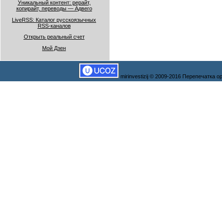
Уникальный контент: рерайт,
копирайт, переводы — Адвего
LiveRSS: Каталог русскоязычных
RSS-каналов
Открыть реальный счет
Мой Дзен
mirinvestizij © 2009-2016 Перепечатка