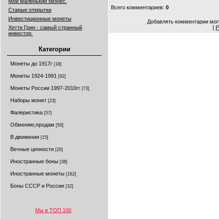
Мой маленький бизнес.
Всего комментариев
:
0
Старые открытки
Инвестиционные монеты
Добавлять комментарии могу
Хетти Грин - самый странный
[
Р
инвестор.
Категории
Монеты до 1917г
[18]
Монеты 1924-1991
[92]
Монеты России 1997-2010гг
[73]
Наборы монет
[23]
Фалеристика
[57]
Обменяю,продам
[50]
В движении
[15]
Вечные ценности
[20]
Иностранные боны
[38]
Иностранные монеты
[162]
Боны СССР и России
[32]
Мы в ТОП 100