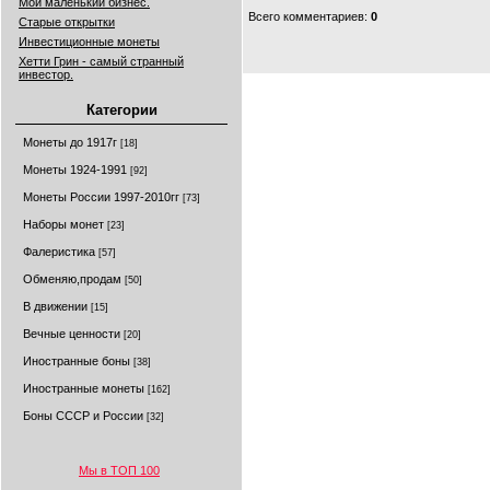
Мой маленький бизнес.
Всего комментариев
:
0
Старые открытки
Инвестиционные монеты
Хетти Грин - самый странный
инвестор.
Категории
Монеты до 1917г
[18]
Монеты 1924-1991
[92]
Монеты России 1997-2010гг
[73]
Наборы монет
[23]
Фалеристика
[57]
Обменяю,продам
[50]
В движении
[15]
Вечные ценности
[20]
Иностранные боны
[38]
Иностранные монеты
[162]
Боны СССР и России
[32]
Мы в ТОП 100