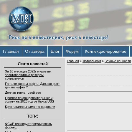
Главная
От автора
Блог
Форум
Коллекционирование
Главная
»
Фотоальбом
»
Вечные ценности
Лента новостей
За 10 месяцев 2022г мировые
золотовалютные резервы
сократились
Потолок цен на нефть. Дальше рост
цен на нефть ?
Доллар теряет свой вес
Прогноз по фондовому рынку и
золоту на 2023 год от банка UBS
Криптовалюты заметно подросли
ТОП-5
ФСФР планирует регулировать
форекс.