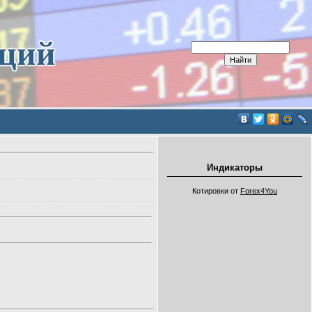
иций
Индикаторы
Котировки от
Forex4You