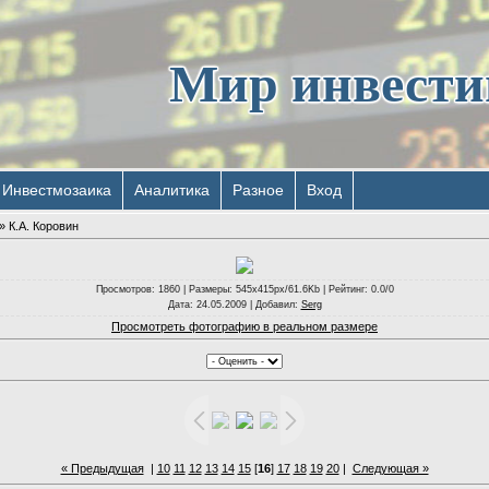
Мир инвест
Инвестмозаика
Аналитика
Разное
Вход
» К.А. Коровин
Просмотров
: 1860 |
Размеры
: 545x415px/61.6Kb |
Рейтинг
: 0.0/0
Дата
: 24.05.2009 |
Добавил
:
Serg
Просмотреть фотографию в реальном размере
« Предыдущая
|
10
11
12
13
14
15
[
16
]
17
18
19
20
|
Следующая »