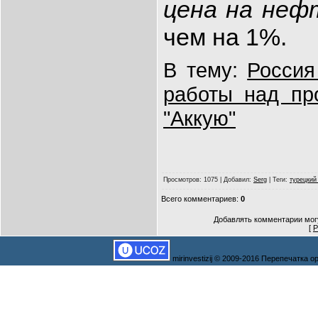
цена на неф
чем на 1%.
В тему:
Россия
работы над пр
"Аккую"
Просмотров
: 1075 |
Добавил
:
Serg
|
Теги
:
турецкий
Всего комментариев
:
0
Добавлять комментарии могу
[
Р
mirinvestizij © 2009-2016 Перепечатка