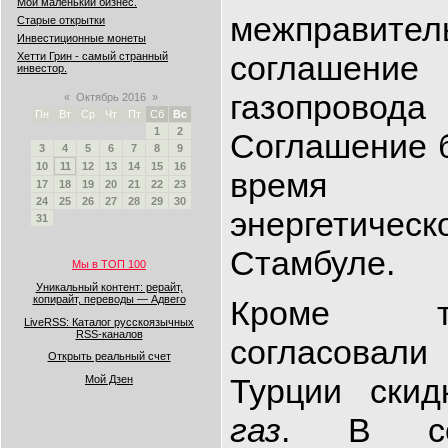
Мой маленький бизнес.
межправител
Старые открытки
Инвестиционные монеты
соглашен
Хетти Грин - самый странный
инвестор.
газопровода
«
Октябрь 2016
»
Пн
Вт
Ср
Чт
Пт
Сб
Вс
1
2
Соглашение 
3
4
5
6
7
8
9
10
11
12
13
14
15
16
время Ме
17
18
19
20
21
22
23
24
25
26
27
28
29
30
энергетичес
31
Стамбуле.
Мы в ТОП 100
Уникальный контент: рерайт,
копирайт, переводы — Адвего
Кроме т
LiveRSS: Каталог русскоязычных
RSS-каналов
согласовал
Открыть реальный счет
Турции скид
Мой Дзен
газ
. В сов