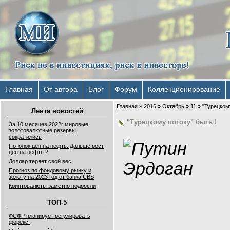
Главная
От автора
Блог
Форум
Коллекционирование
Главная
»
2016
»
Октябрь
»
11
» "Турецкому
Лента новостей
"Турецкому потоку" быть !
За 10 месяцев 2022г мировые
золотовалютные резервы
сократились
Потолок цен на нефть. Дальше рост
цен на нефть ?
Доллар теряет свой вес
Прогноз по фондовому рынку и
золоту на 2023 год от банка UBS
Криптовалюты заметно подросли
ТОП-5
ФСФР планирует регулировать
форекс.