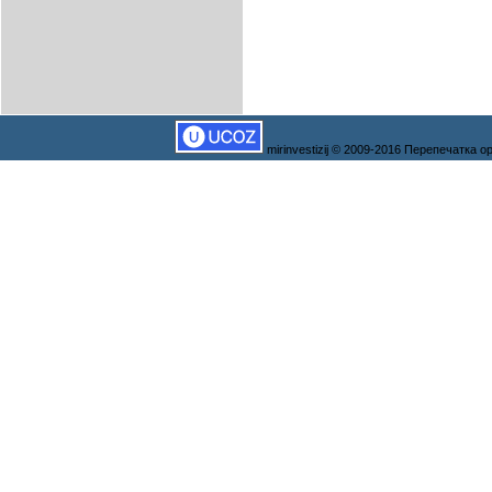
mirinvestizij © 2009-2016 Перепечатка