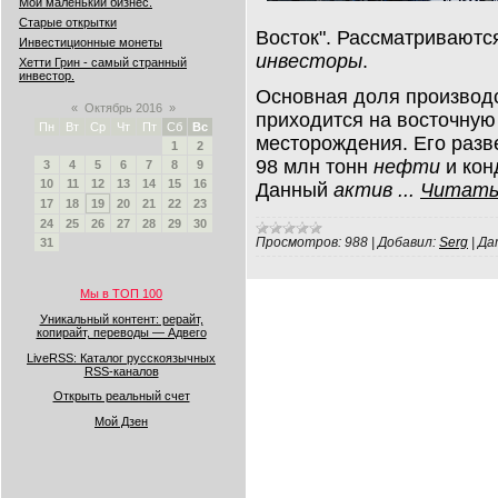
Мой маленький бизнес.
Старые открытки
Восток".
Рассматриваются
Инвестиционные монеты
инвесторы
.
Хетти Грин - самый странный
инвестор.
Основная доля производс
«
Октябрь 2016
»
приходится на восточную
Пн
Вт
Ср
Чт
Пт
Сб
Вс
месторождения. Его разв
1
2
98 млн тонн
нефти
и кон
3
4
5
6
7
8
9
10
11
12
13
14
15
16
Данный
актив
...
Читать
17
18
19
20
21
22
23
24
25
26
27
28
29
30
Просмотров:
988
|
Добавил:
Serg
|
Да
31
Мы в ТОП 100
Уникальный контент: рерайт,
копирайт, переводы — Адвего
LiveRSS: Каталог русскоязычных
RSS-каналов
Открыть реальный счет
Мой Дзен