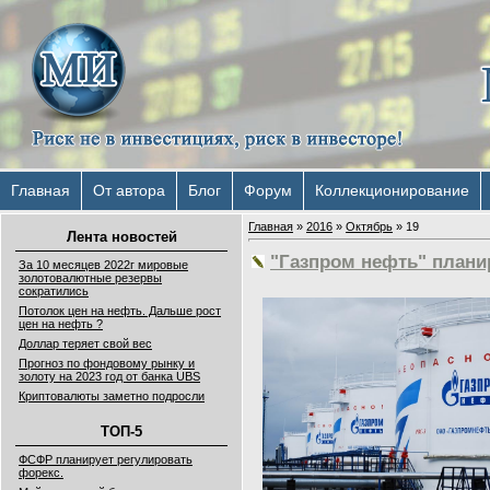
Главная
От автора
Блог
Форум
Коллекционирование
Главная
»
2016
»
Октябрь
»
19
Лента новостей
"Газпром нефть" плани
За 10 месяцев 2022г мировые
золотовалютные резервы
сократились
Потолок цен на нефть. Дальше рост
цен на нефть ?
Доллар теряет свой вес
Прогноз по фондовому рынку и
золоту на 2023 год от банка UBS
Криптовалюты заметно подросли
ТОП-5
ФСФР планирует регулировать
форекс.