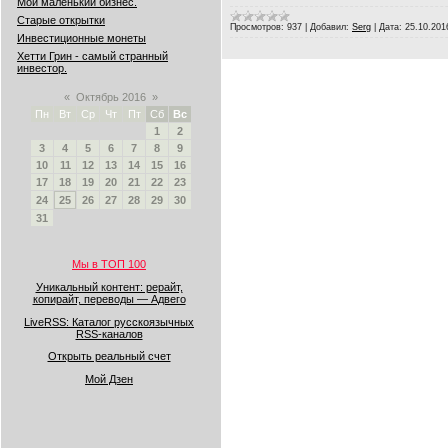
Мой маленький бизнес.
Старые открытки
Просмотров:
937
|
Добавил:
Serg
|
Дата:
25.10.201
Инвестиционные монеты
Хетти Грин - самый странный
инвестор.
«
Октябрь 2016
»
Пн
Вт
Ср
Чт
Пт
Сб
Вс
1
2
3
4
5
6
7
8
9
10
11
12
13
14
15
16
17
18
19
20
21
22
23
24
25
26
27
28
29
30
31
Мы в ТОП 100
Уникальный контент: рерайт,
копирайт, переводы — Адвего
LiveRSS: Каталог русскоязычных
RSS-каналов
Открыть реальный счет
Мой Дзен