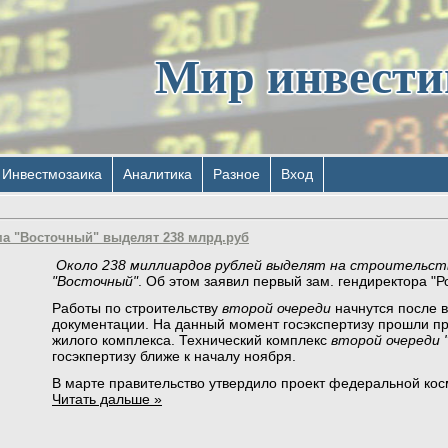
Мир инвест
Инвестмозаика
Аналитика
Разное
Вход
а "Восточный" выделят 238 млрд.руб
Около 238 миллиардов рублей выделят на строительст
"Восточный"
. Об этом заявил первый зам. гендиректора "
Работы по строительству
второй очереди
начнутся после 
документации. На данный момент госэкспертизу прошли пр
жилого комплекса. Технический комплекс
второй очереди 
госэкпертизу ближе к началу ноября.
В марте правительство утвердило проект федеральной ко
Читать дальше »