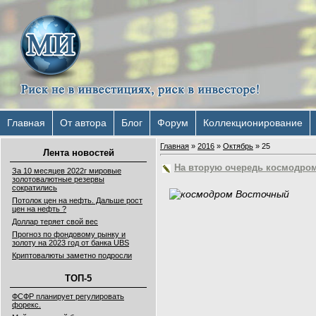
Главная
От автора
Блог
Форум
Коллекционирование
Главная
»
2016
»
Октябрь
»
25
Лента новостей
На вторую очередь космодром
За 10 месяцев 2022г мировые
золотовалютные резервы
сократились
Потолок цен на нефть. Дальше рост
цен на нефть ?
Доллар теряет свой вес
Прогноз по фондовому рынку и
золоту на 2023 год от банка UBS
Криптовалюты заметно подросли
ТОП-5
ФСФР планирует регулировать
форекс.