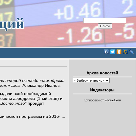
иций
Архив новостей
во второй очереди космодрома
Роскомсоса" Александр Иванов.
Индикаторы
выдачи всей необходимой
оекты аэродрома (1-ый этап) и
Котировки от
Forex4You
"Восточного"
пройдет
смической программы на 2016-
...