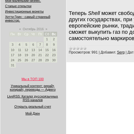
Мой маленький бизнес.
Старые открытки
Инвестиционные монеты
Теперь
Shell
может свобо
Хетти Грин - самый странный
других государствах, при
инвестор.
европейские рынки, трад
«
Октябрь 2016
»
сможет выкупить газ по д
Пн
Вт
Ср
Чт
Пт
Сб
Вс
самостоятельно маркиров
1
2
3
4
5
6
7
8
9
10
11
12
13
14
15
16
Просмотров:
991
|
Добавил:
Serg
|
Дат
17
18
19
20
21
22
23
24
25
26
27
28
29
30
31
Мы в ТОП 100
Уникальный контент: рерайт,
копирайт, переводы — Адвего
LiveRSS: Каталог русскоязычных
RSS-каналов
Открыть реальный счет
Мой Дзен