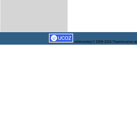
mirinvestizij © 2009-2016 Перепечатка