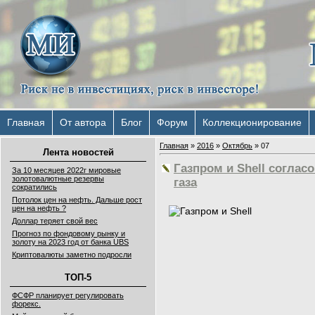
Главная
От автора
Блог
Форум
Коллекционирование
Главная
»
2016
»
Октябрь
»
07
Лента новостей
Газпром и Shell соглас
За 10 месяцев 2022г мировые
золотовалютные резервы
газа
сократились
Потолок цен на нефть. Дальше рост
цен на нефть ?
Доллар теряет свой вес
Прогноз по фондовому рынку и
золоту на 2023 год от банка UBS
Криптовалюты заметно подросли
ТОП-5
ФСФР планирует регулировать
форекс.