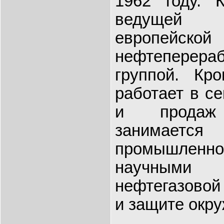
1962 году. 
ведущей 
европейской
нефтеперера
группой. Кр
работает в с
и продаж э
занимаетс
промышленно
научными 
нефтегазовой
и защите окр