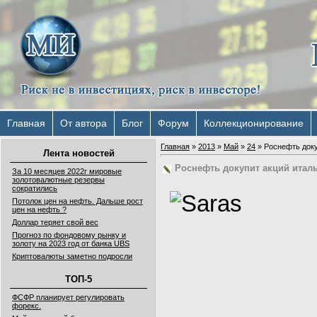
Главная
От автора
Блог
Форум
Коллекционирование
Главная
»
2013
»
Май
»
24
» Роснефть доку
Лента новостей
Роснефть докупит акций италь
За 10 месяцев 2022г мировые
золотовалютные резервы
сократились
Потолок цен на нефть. Дальше рост
цен на нефть ?
Доллар теряет свой вес
Прогноз по фондовому рынку и
золоту на 2023 год от банка UBS
Криптовалюты заметно подросли
ТОП-5
ФСФР планирует регулировать
форекс.