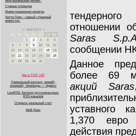
Мой маленький бизнес.
Старые открытки
Инвестиционные монеты
тендерного
Хетти Грин - самый странный
инвестор.
отношении о
«
Май 2013
»
Пн
Вт
Ср
Чт
Пт
Сб
Вс
Saras S.p.
1
2
3
4
5
6
7
8
9
10
11
12
сообщении НК
13
14
15
16
17
18
19
20
21
22
23
24
25
26
Данное пред
27
28
29
30
31
более 69 м
Мы в ТОП 100
Уникальный контент: рерайт,
акций Saras
копирайт, переводы — Адвего
LiveRSS: Каталог русскоязычных
приблизите
RSS-каналов
Открыть реальный счет
уставного к
Мой Дзен
1,370 евро
действия пре