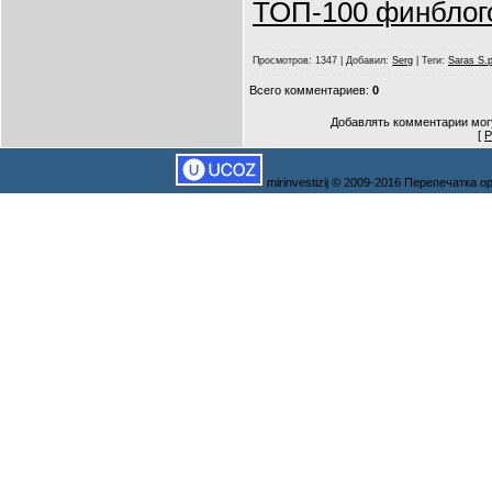
ТОП-100 финблог
Просмотров
: 1347 |
Добавил
:
Serg
|
Теги
:
Saras S.p
Всего комментариев
:
0
Добавлять комментарии могу
[
Р
mirinvestizij © 2009-2016 Перепечатка