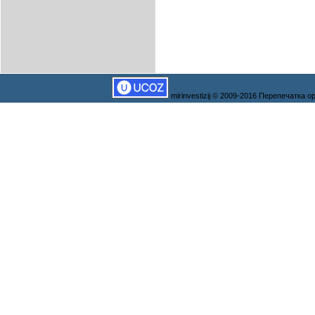
mirinvestizij © 2009-2016 Перепечатка