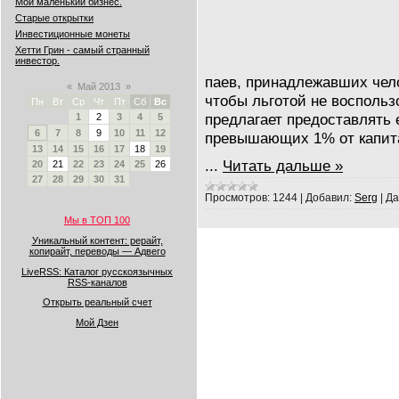
Мой маленький бизнес.
Старые открытки
Инвестиционные монеты
Хетти Грин - самый странный
инвестор.
паев, принадлежавших чело
«
Май 2013
»
чтобы льготой не восполь
Пн
Вт
Ср
Чт
Пт
Сб
Вс
предлагает предоставлять е
1
2
3
4
5
6
7
8
9
10
11
12
превышающих 1% от капит
13
14
15
16
17
18
19
...
Читать дальше »
20
21
22
23
24
25
26
27
28
29
30
31
Просмотров:
1244
|
Добавил:
Serg
|
Да
Мы в ТОП 100
Уникальный контент: рерайт,
копирайт, переводы — Адвего
LiveRSS: Каталог русскоязычных
RSS-каналов
Открыть реальный счет
Мой Дзен