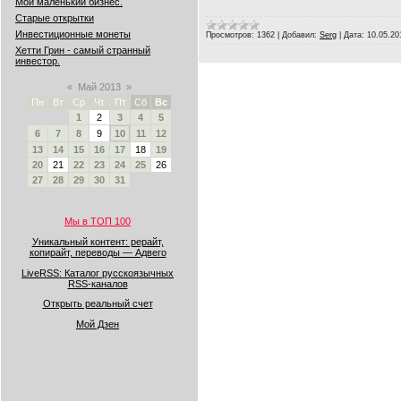
Мой маленький бизнес.
Старые открытки
Инвестиционные монеты
Просмотров:
1362
|
Добавил:
Serg
|
Дата:
10.05.20
Хетти Грин - самый странный
инвестор.
«
Май 2013
»
Пн
Вт
Ср
Чт
Пт
Сб
Вс
1
2
3
4
5
6
7
8
9
10
11
12
13
14
15
16
17
18
19
20
21
22
23
24
25
26
27
28
29
30
31
Мы в ТОП 100
Уникальный контент: рерайт,
копирайт, переводы — Адвего
LiveRSS: Каталог русскоязычных
RSS-каналов
Открыть реальный счет
Мой Дзен