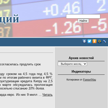
иций
Архив новостей
 согласилась продлить срок
Индикаторы
оду сроком на 4,5 года под 4,5 %
 по итогам рабочего визита в ФРГ,
Котировки от
Forex4You
уктуризации кредита Кипру на 2,5
в марте обсуждалась пролонгация
вносильно
списанию 10% долга
.
арда евро. Из них 9 милл
...
Читать