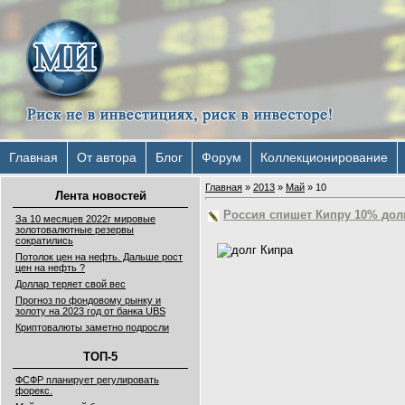
Главная
От автора
Блог
Форум
Коллекционирование
Главная
»
2013
»
Май
»
10
Лента новостей
Россия спишет Кипру 10% дол
За 10 месяцев 2022г мировые
золотовалютные резервы
сократились
Потолок цен на нефть. Дальше рост
цен на нефть ?
Доллар теряет свой вес
Прогноз по фондовому рынку и
золоту на 2023 год от банка UBS
Криптовалюты заметно подросли
ТОП-5
ФСФР планирует регулировать
форекс.