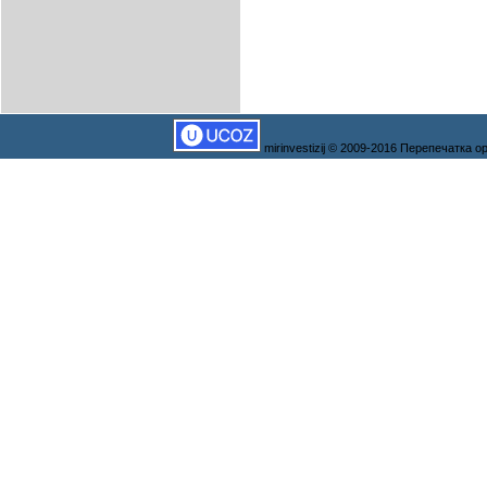
mirinvestizij © 2009-2016 Перепечатка