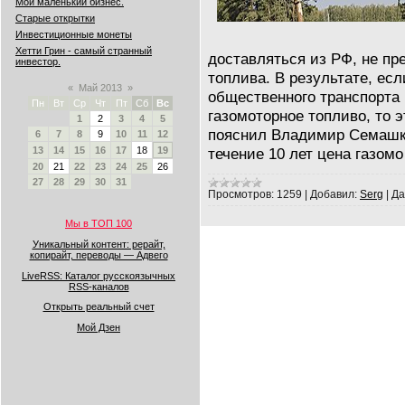
Мой маленький бизнес.
Старые открытки
Инвестиционные монеты
Хетти Грин - самый странный
доставляться из РФ, не пр
инвестор.
топлива. В результате, ес
«
Май 2013
»
общественного транспорта
Пн
Вт
Ср
Чт
Пт
Сб
Вс
газомоторное топливо, то э
1
2
3
4
5
пояснил Владимир Семашко,
6
7
8
9
10
11
12
течение 10 лет цена газом
13
14
15
16
17
18
19
20
21
22
23
24
25
26
27
28
29
30
31
Просмотров:
1259
|
Добавил:
Serg
|
Да
Мы в ТОП 100
Уникальный контент: рерайт,
копирайт, переводы — Адвего
LiveRSS: Каталог русскоязычных
RSS-каналов
Открыть реальный счет
Мой Дзен