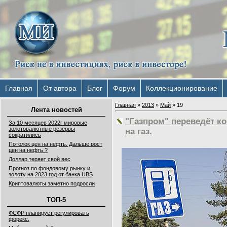
Главная
От автора
Блог
Форум
Коллекционирование
Главная
»
2013
»
Май
»
19
Лента новостей
"Газпром" переведёт к
За 10 месяцев 2022г мировые
золотовалютные резервы
на газ.
сократились
Потолок цен на нефть. Дальше рост
цен на нефть ?
Доллар теряет свой вес
Прогноз по фондовому рынку и
золоту на 2023 год от банка UBS
Криптовалюты заметно подросли
ТОП-5
ФСФР планирует регулировать
форекс.