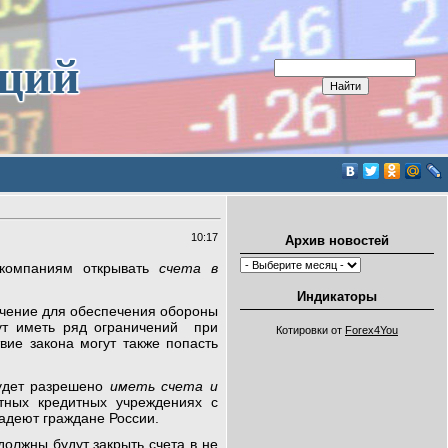
иций
10:17
Архив новостей
компаниям открывать
счета в
Индикаторы
ачение для обеспечения обороны
ут иметь ряд ограничений при
Котировки от
Forex4You
твие закона могут также попасть
удет разрешено
иметь счета и
тных кредитных учреждениях с
адеют граждане России.
должны будут закрыть счета в не