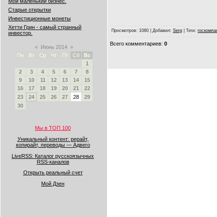
Мой маленький бизнес.
Старые открытки
Инвестиционные монеты
Хетти Грин - самый странный
Просмотров
: 1080 |
Добавил
:
Serg
|
Теги
:
госкомпа
инвестор.
Всего комментариев
:
0
«
Июнь 2014
»
Пн
Вт
Ср
Чт
Пт
Сб
Вс
1
2
3
4
5
6
7
8
9
10
11
12
13
14
15
16
17
18
19
20
21
22
23
24
25
26
27
28
29
30
Мы в ТОП 100
Уникальный контент: рерайт,
копирайт, переводы — Адвего
LiveRSS: Каталог русскоязычных
RSS-каналов
Открыть реальный счет
Мой Дзен