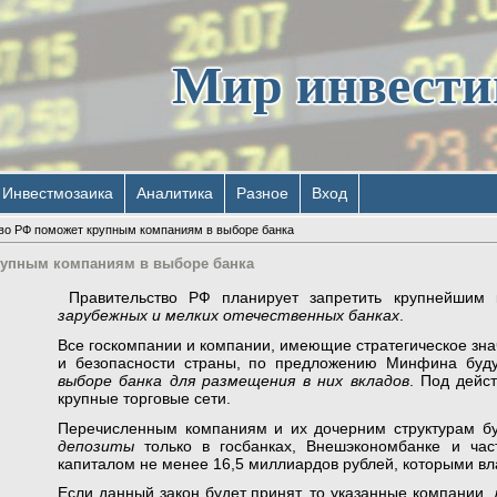
Мир инвест
Инвестмозаика
Аналитика
Разное
Вход
во РФ поможет крупным компаниям в выборе банка
рупным компаниям в выборе банка
Правительство РФ планирует запретить крупнейшим 
зарубежных и мелких отечественных банках
.
Все госкомпании и компании, имеющие стратегическое зн
и безопасности страны, по предложению Минфина буд
выборе банка для размещения в них вкладов
. Под дейс
крупные торговые сети.
Перечисленным компаниям и их дочерним структурам б
депозиты
только в госбанках, Внешэкономбанке и час
капиталом не менее 16,5 миллиардов рублей, которыми вл
Если данный закон будет принят, то указанные компании, 