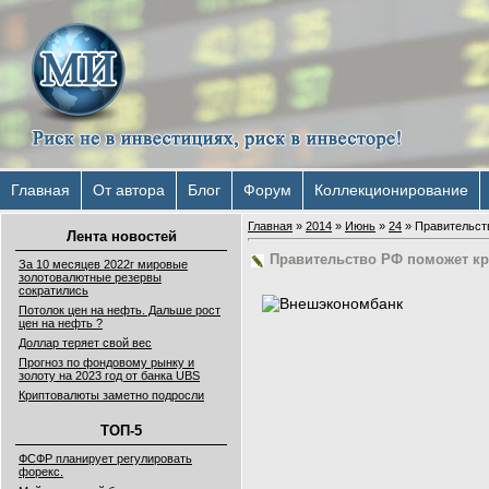
Главная
От автора
Блог
Форум
Коллекционирование
Главная
»
2014
»
Июнь
»
24
» Правительст
Лента новостей
Правительство РФ поможет к
За 10 месяцев 2022г мировые
золотовалютные резервы
сократились
Потолок цен на нефть. Дальше рост
цен на нефть ?
Доллар теряет свой вес
Прогноз по фондовому рынку и
золоту на 2023 год от банка UBS
Криптовалюты заметно подросли
ТОП-5
ФСФР планирует регулировать
форекс.