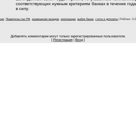
соответствующих нужным критериям банках в течение года
в силу.
нии
,
Правительстао РФ
,
размещение вкладов
,
корпорации
,
выбор банка
,
счета и депозиты
|
Рейтинг
: 0.
Добавлять комментарии могут только зарегистрированные пользователи.
[
Регистрация
|
Вход
]