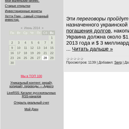
Мой маленький бизнес.
Старые открытки
Инвестиционные монеты
Хетти Грин - самый странный
Эти
переговоры пройдут
инвестор.
назначенного украинской 
«
Июнь 2014
»
погашения долгов
, нако
Пн
Вт
Ср
Чт
Пт
Сб
Вс
Украина должна около $1
1
2013 года и $ 3 миллиард
2
3
4
5
6
7
8
...
Читать дальше »
9
10
11
12
13
14
15
16
17
18
19
20
21
22
23
24
25
26
27
28
29
Просмотров:
1139
|
Добавил:
Serg
|
Да
30
Мы в ТОП 100
Уникальный контент: рерайт,
копирайт, переводы — Адвего
LiveRSS: Каталог русскоязычных
RSS-каналов
Открыть реальный счет
Мой Дзен