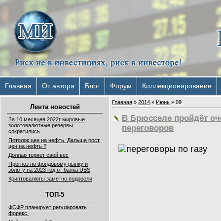
Главная
От автора
Блог
Форум
Коллекционирование
Главная
»
2014
»
Июнь
»
09
Лента новостей
В Брюсселе пройдёт оч
За 10 месяцев 2022г мировые
золотовалютные резервы
переговоров
сократились
Потолок цен на нефть. Дальше рост
цен на нефть ?
Доллар теряет свой вес
Прогноз по фондовому рынку и
золоту на 2023 год от банка UBS
Криптовалюты заметно подросли
ТОП-5
ФСФР планирует регулировать
форекс.