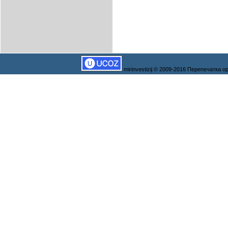
mirinvestizij © 2009-2016 Перепечатка