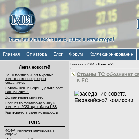
Главная
От автора
Блог
Форум
Коллекционирование
Главная
»
2014
»
Июнь
»
23
Лента новостей
Страны ТС обозначат с
За 10 месяцев 2022г мировые
золотовалютные резервы
в ЕС
сократились
Потолок цен на нефть. Дальше рост
цен на нефть ?
Доллар теряет свой вес
Прогноз по фондовому рынку и
золоту на 2023 год от банка UBS
Криптовалюты заметно подросли
ТОП-5
ФСФР планирует регулировать
форекс.