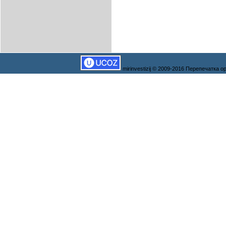
mirinvestizij © 2009-2016 Перепечатка