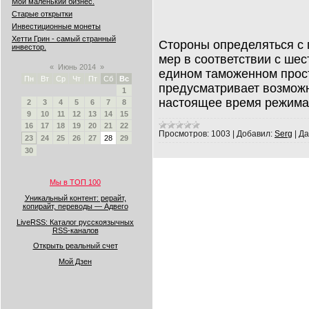
Мой маленький бизнес.
Старые открытки
Инвестиционные монеты
Хетти Грин - самый странный
Стороны определяться с 
инвестор.
мер в соответствии с ше
«
Июнь 2014
»
едином таможенном прост
Пн
Вт
Ср
Чт
Пт
Сб
Вс
предусматривает возмож
1
настоящее время режим
2
3
4
5
6
7
8
9
10
11
12
13
14
15
16
17
18
19
20
21
22
Просмотров:
1003
|
Добавил:
Serg
|
Да
23
24
25
26
27
28
29
30
Мы в ТОП 100
Уникальный контент: рерайт,
копирайт, переводы — Адвего
LiveRSS: Каталог русскоязычных
RSS-каналов
Открыть реальный счет
Мой Дзен