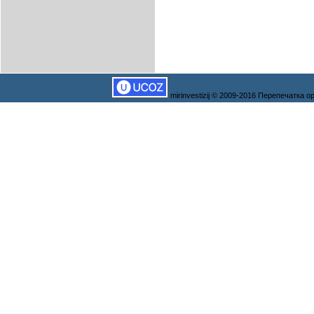
mirinvestizij © 2009-2016 Перепечатка