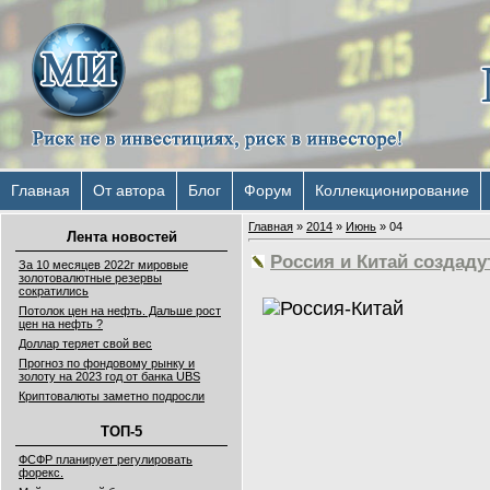
Главная
От автора
Блог
Форум
Коллекционирование
Главная
»
2014
»
Июнь
»
04
Лента новостей
Россия и Китай создаду
За 10 месяцев 2022г мировые
золотовалютные резервы
сократились
Потолок цен на нефть. Дальше рост
цен на нефть ?
Доллар теряет свой вес
Прогноз по фондовому рынку и
золоту на 2023 год от банка UBS
Криптовалюты заметно подросли
ТОП-5
ФСФР планирует регулировать
форекс.