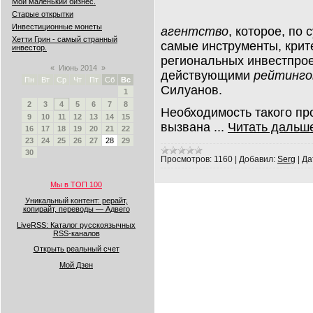
Мой маленький бизнес.
Старые открытки
Инвестиционные монеты
агентство
, которое, по 
Хетти Грин - самый странный
самые инструменты, крит
инвестор.
региональных инвестпрое
«
Июнь 2014
»
действующими
рейтинго
Пн
Вт
Ср
Чт
Пт
Сб
Вс
Силуанов.
1
2
3
4
5
6
7
8
Необходимость такого пр
9
10
11
12
13
14
15
вызвана
...
Читать дальш
16
17
18
19
20
21
22
23
24
25
26
27
28
29
30
Просмотров:
1160
|
Добавил:
Serg
|
Да
Мы в ТОП 100
Уникальный контент: рерайт,
копирайт, переводы — Адвего
LiveRSS: Каталог русскоязычных
RSS-каналов
Открыть реальный счет
Мой Дзен