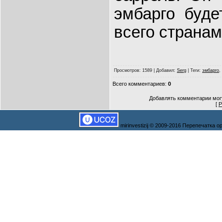
эмбарго буде
всего странам
Просмотров
: 1589 |
Добавил
:
Serg
|
Теги
:
эмбарго
,
Всего комментариев
:
0
Добавлять комментарии могу
[
Р
mirinvestizij © 2009-2016 Перепечатка