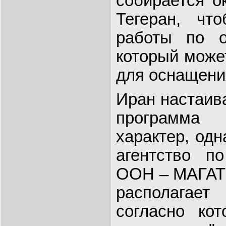
собирается о
Тегеран, чт
работы по о
который може
для оснащени
Иран настаива
программа
характер, од
агентство п
ООН – МАГАТЭ
располагае
согласно ко