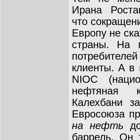
Ирана Роста
что сокращен
Европу не ск
страны. На 
потребител
клиенты. А в
NIOC (нацио
нефтяная к
Калехбани за
Евросоюза пр
на нефть
до
баррель. Он 