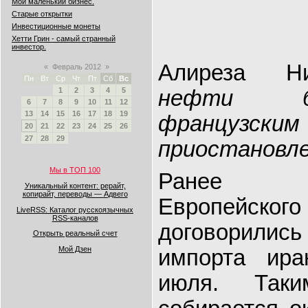
Мой маленький бизнес.
Старые открытки
Инвестиционные монеты
Хетти Грин - самый странный
инвестор.
Алиреза Н
«
Февраль 2012
»
Пн
Вт
Ср
Чт
Пт
Сб
Вс
нефти б
1
2
3
4
5
6
7
8
9
10
11
12
13
14
15
16
17
18
19
французс
20
21
22
23
24
25
26
27
28
29
приостановле
Мы в ТОП 100
Ранее с
Уникальный контент: рерайт,
копирайт, переводы — Адвего
Европей
LiveRSS: Каталог русскоязычных
RSS-каналов
договорили
Открыть реальный счет
Мой Дзен
импорта ир
июля. Так