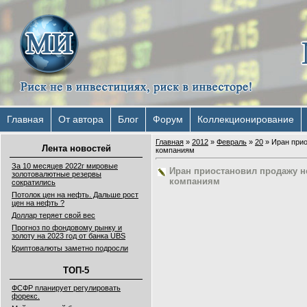
Главная
От автора
Блог
Форум
Коллекционирование
Главная
»
2012
»
Февраль
»
20
» Иран прио
Лента новостей
компаниям
За 10 месяцев 2022г мировые
Иран приостановил продажу н
золотовалютные резервы
компаниям
сократились
Потолок цен на нефть. Дальше рост
цен на нефть ?
Доллар теряет свой вес
Прогноз по фондовому рынку и
золоту на 2023 год от банка UBS
Криптовалюты заметно подросли
ТОП-5
ФСФР планирует регулировать
форекс.