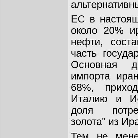
альтернативны
ЕС в настоящ
около 20% ир
нефти, сост
часть госуда
Основная д
импорта иран
68%, прихо
Италию и И
доля потре
золота" из Ир
Тем не мене