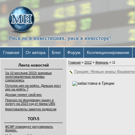
Главная
От автора
Блог
Форум
Коллекционирование
Главная
»
2012
»
Февраль
»
11
Лента новостей
Греция: Новые меры бюджетн
За 10 месяцев 2022г мировые
золотовалютные резервы
сократились
Потолок цен на нефть. Дальше рост
цен на нефть ?
Доллар теряет свой вес
Прогноз по фондовому рынку и
золоту на 2023 год от банка UBS
Криптовалюты заметно подросли
ТОП-5
ФСФР планирует регулировать
форекс.