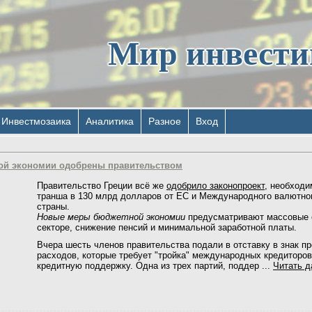
Мир инвест
Инвестмозаика
Аналитика
Разное
Вход
ой экономии одобрены правительством
Правительство Греции всё же
одобрило законопроект
, необходи
транша в 130 млрд долларов от ЕС и Международного валютно
страны.
Новые меры бюджетной экономии
предусматривают массовые 
секторе, снижение пенсий и минимальной заработной платы.
Вчера шесть членов правительства подали в отставку в знак п
расходов, которые требует "тройка" международных кредиторо
кредитную поддержку. Одна из трех партий, поддер
...
Читать д