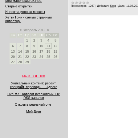
Мой маленький бизнес.
Просмотров:
1267
|
Добавил:
Serg
|
Дата:
11.02.20
Старые открытки
Инвестиционные монеты
Хетти Грин - самый странный
инвестор.
«
Февраль 2012
»
Пн
Вт
Ср
Чт
Пт
Сб
Вс
1
2
3
4
5
6
7
8
9
10
11
12
13
14
15
16
17
18
19
20
21
22
23
24
25
26
27
28
29
Мы в ТОП 100
Уникальный контент: рерайт,
копирайт, переводы — Адвего
LiveRSS: Каталог русскоязычных
RSS-каналов
Открыть реальный счет
Мой Дзен