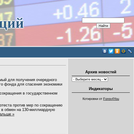
иций
Архив новостей
мый для получения очередного
го фонда для спасения экономики
Индикаторы
сокращения в государственном
Котировки от
Forex4You
ротеста против мер по сокращению
в в обмен на 130-миллиардную
альше »