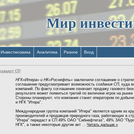
Мир инвест
Инвестмозаика
Аналитика
Разное
Вход
оздадут СП
НГК«Итера» и НК«Роснефть»
заключили соглашение о стратег
соглашение предусматривает возможность
создания СП
, куда 
компаний. По факту соглашение означает продажу газового биз
результате может появиться третий по величине игрок на рынке 
Стороны планируют, что компания станет оператором по добыче
и НГК "Итера".
Международная группа компаний "Итера" является одним из к
производителей и продавцов природного газа, работающих в ст
"Итера" передаст в СП 49% ОАО "Сибнефтегаз", 49% ЗАО "Пург
НГК", а также некоторые другие акт
...
Читать дальше »