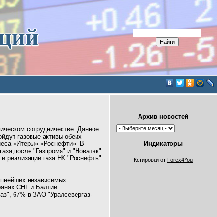
иций
Архив новостей
ическом сотрудничестве. Данное
войдут газовые активы обеих
неса «Итеры» «Роснефти». В
Индикаторы
газа,после "Газпрома" и "Новатэк".
 и реализации газа НК "Роснефть"
Котировки от
Forex4You
рупнейших независимых
ранах СНГ и Балтии.
аз", 67% в ЗАО "Уралсевергаз-