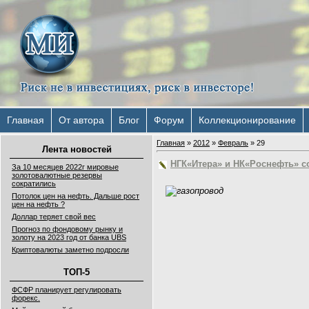
Главная
От автора
Блог
Форум
Коллекционирование
Главная
»
2012
»
Февраль
»
29
Лента новостей
НГК«Итера» и НК«Роснефть» с
За 10 месяцев 2022г мировые
золотовалютные резервы
сократились
Потолок цен на нефть. Дальше рост
цен на нефть ?
Доллар теряет свой вес
Прогноз по фондовому рынку и
золоту на 2023 год от банка UBS
Криптовалюты заметно подросли
ТОП-5
ФСФР планирует регулировать
форекс.