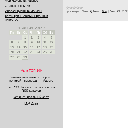
Мой маленький бизнес.
Старые открытки
Инвестиционные монеты
Просмотров:
1574
|
Добавил:
Serg
|
Дата:
29.02.20
Хетти Грин - самый странный
инвестор.
«
Февраль 2012
»
Пн
Вт
Ср
Чт
Пт
Сб
Вс
1
2
3
4
5
6
7
8
9
10
11
12
13
14
15
16
17
18
19
20
21
22
23
24
25
26
27
28
29
Мы в ТОП 100
Уникальный контент: рерайт,
копирайт, переводы — Адвего
LiveRSS: Каталог русскоязычных
RSS-каналов
Открыть реальный счет
Мой Дзен