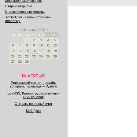
Мой маленький бизнес.
Старые открытки
Инвестиционные монеты
Хетти Грин - самый странный
инвестор.
«
Февраль 2012
»
Пн
Вт
Ср
Чт
Пт
Сб
Вс
1
2
3
4
5
6
7
8
9
10
11
12
13
14
15
16
17
18
19
20
21
22
23
24
25
26
27
28
29
Мы в ТОП 100
Уникальный контент: рерайт,
копирайт, переводы — Адвего
LiveRSS: Каталог русскоязычных
RSS-каналов
Открыть реальный счет
Мой Дзен