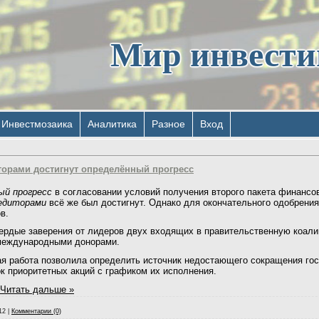
Мир инвест
Инвестмозаика
Аналитика
Разное
Вход
торами достигнут определённый прогресс
ый прогресс
в согласовании условий получения второго пакета финанс
едиторами
всё же был достигнут. Однако для окончательного одобрения
в.
рдые заверения от лидеров двух входящих в правительственную коалиц
международными донорами.
я работа позволила определить источник недостающего сокращения гос
ок приоритетных акций с графиком их исполнения.
Читать дальше »
12
|
Комментарии (0)