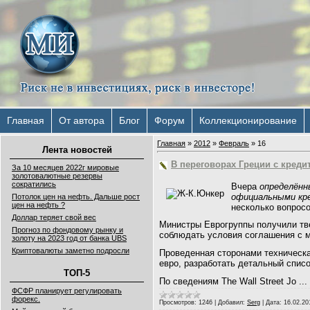
Главная
От автора
Блог
Форум
Коллекционирование
Главная
»
2012
»
Февраль
»
16
Лента новостей
В переговорах Греции с креди
За 10 месяцев 2022г мировые
золотовалютные резервы
сократились
Вчера
определённ
официальными кр
Потолок цен на нефть. Дальше рост
цен на нефть ?
несколько вопросо
Доллар теряет свой вес
Министры Еврогруппы получили тве
Прогноз по фондовому рынку и
соблюдать условия соглашения с 
золоту на 2023 год от банка UBS
Криптовалюты заметно подросли
Проведенная сторонами техническа
евро, разработать детальный спис
ТОП-5
По сведениям The Wall Street Jo
...
ФСФР планирует регулировать
форекс.
Просмотров:
1246
|
Добавил:
Serg
|
Дата:
16.02.20