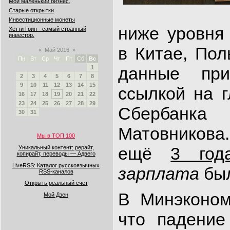
Мой маленький бизнес.
Старые открытки
Инвестиционные монеты
ниже уровня
Хетти Грин - самый странный
инвестор.
в Китае, По
«
Май 2016
»
Пн
Вт
Ср
Чт
Пт
Сб
Вс
данные пр
1
2
3
4
5
6
7
8
9
10
11
12
13
14
15
ссылкой на г
16
17
18
19
20
21
22
23
24
25
26
27
28
29
Сбербан
30
31
Матовников
Мы в ТОП 100
ещё
3 год
Уникальный контент: рерайт,
копирайт, переводы — Адвего
LiveRSS: Каталог русскоязычных
зарплата
бы
RSS-каналов
Открыть реальный счет
В Минэконом
Мой Дзен
что падени