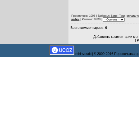
Просмотров
: 1097 |
Добавил
:
Serg
|
Теги
:
оплата т
нефть
|
Рейтинг
: 0.0/0 |
Всего комментариев
:
0
Добавлять комментарии могу
[
Р
mirinvestizij © 2009-2016 Перепечатка