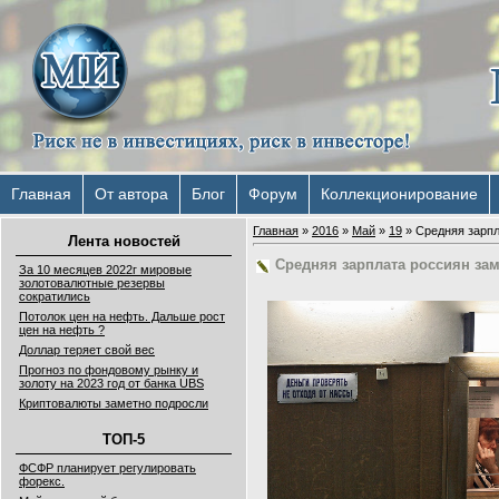
Главная
От автора
Блог
Форум
Коллекционирование
Главная
»
2016
»
Май
»
19
» Cредняя зарпл
Лента новостей
Cредняя зарплата россиян зам
За 10 месяцев 2022г мировые
золотовалютные резервы
сократились
Потолок цен на нефть. Дальше рост
цен на нефть ?
Доллар теряет свой вес
Прогноз по фондовому рынку и
золоту на 2023 год от банка UBS
Криптовалюты заметно подросли
ТОП-5
ФСФР планирует регулировать
форекс.