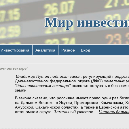
Мир инвест
Инвестмозаика
Аналитика
Разное
Вход
очном гектаре"
Владимир Путин подписал закон
, регулирующий предост
Дальневосточном федеральном округе (ДФО)
земельных у
"дальневосточном гектаре"
позволит получать в безвозме
земли.
В законе сказано, что россияне имеют право один раз без
на Дальнем Востоке: в Якутии, Приморском ,Камчатском, Х
Амурской, Сахалинской областях, а также в Еврейской авт
автономном округе.
Земельный участок
...
Читать дальш