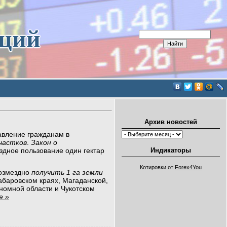
иций
Архив новостей
авление гражданам в
частков
.
Закон о
Индикаторы
здное пользование один гектар
Котировки от
Forex4You
возмездно
получить 1 га земли
абаровском краях, Магаданской,
ономной области и Чукотском
е »