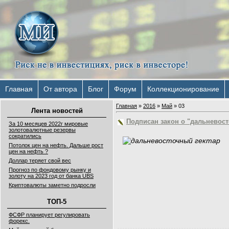
Главная
От автора
Блог
Форум
Коллекционирование
Главная
»
2016
»
Май
»
03
Лента новостей
Подписан закон о "дальневост
За 10 месяцев 2022г мировые
золотовалютные резервы
сократились
Потолок цен на нефть. Дальше рост
цен на нефть ?
Доллар теряет свой вес
Прогноз по фондовому рынку и
золоту на 2023 год от банка UBS
Криптовалюты заметно подросли
ТОП-5
ФСФР планирует регулировать
форекс.