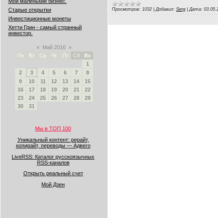
Мой маленький бизнес.
Старые открытки
Просмотров:
1032
|
Добавил:
Serg
|
Дата:
03.05.
Инвестиционные монеты
Хетти Грин - самый странный
инвестор.
«
Май 2016
»
Пн
Вт
Ср
Чт
Пт
Сб
Вс
1
2
3
4
5
6
7
8
9
10
11
12
13
14
15
16
17
18
19
20
21
22
23
24
25
26
27
28
29
30
31
Мы в ТОП 100
Уникальный контент: рерайт,
копирайт, переводы — Адвего
LiveRSS: Каталог русскоязычных
RSS-каналов
Открыть реальный счет
Мой Дзен