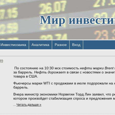
Мир инвест
Инвестмозаика
Аналитика
Разное
Вход
49
По состоянию на 10:30 мск стоимость
нефти марки Brent
за баррель.
Нефть дорожает
в связи с новостями о знач
товара в США.
Фьючерсы марки WTI с продажами в июле подорожали на н
баррель.
Вчера министр экономики Норвегии Торд Лин заявил, что 
котором произойдет стабилизация спроса и предложения 
...
Читать дальше »