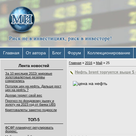
Главная
От автора
Блог
Форум
Коллекционирование
Главная
»
2016
»
Май
»
25
Лента новостей
Нефть brent торгуется выше $ 
За 10 месяцев 2022г мировые
золотовалютные резервы
сократились
Потолок цен на нефть. Дальше рост
цен на нефть ?
Доллар теряет свой вес
Прогноз по фондовому рынку и
золоту на 2023 год от банка UBS
Криптовалюты заметно подросли
ТОП-5
ФСФР планирует регулировать
форекс.