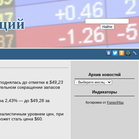
иций
Архив новостей
поднялась до отметки в
$49,23
ительном сокращении запасов
Индикаторы
а 2,43% — до $49,28 за
Котировки от
Forex4You
реалистичным уровнем цен, при
может стать
цена
$60.