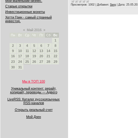
Мой маленький бизнес.
Просмотров:
1002
|
Добавил:
Serg
|
Дата:
25.05.20
Старые открытки
Инвестиционные монеты
Хетти Грин - самый странный
инвестор.
«
Май 2016
»
Пн
Вт
Ср
Чт
Пт
Сб
Вс
1
2
3
4
5
6
7
8
9
10
11
12
13
14
15
16
17
18
19
20
21
22
23
24
25
26
27
28
29
30
31
Мы в ТОП 100
Уникальный контент: рерайт,
копирайт, переводы — Адвего
LiveRSS: Каталог русскоязычных
RSS-каналов
Открыть реальный счет
Мой Дзен